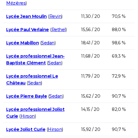
Mézières
)
Lycée Jean Moulin
(
Revin
)
11,30 / 20
70,5 %
Lycée Paul Verlaine
(
Rethel
)
15,56 / 20
88,0 %
Lycée Mabillon
(
Sedan
)
18,41 / 20
98,6 %
Lycée professionnel Jean-
11,68 / 20
69,3 %
Baptiste Clément
(
Sedan
)
Lycée professionnel Le
11,79 / 20
72,9 %
Château
(
Sedan
)
Lycée Pierre Bayle
(
Sedan
)
15,62 / 20
90,7 %
Lycée professionnel Joliot
14,15 / 20
82,0 %
Curie
(
Hirson
)
Lycée Joliot Curie
(
Hirson
)
15,92 / 20
90,7 %