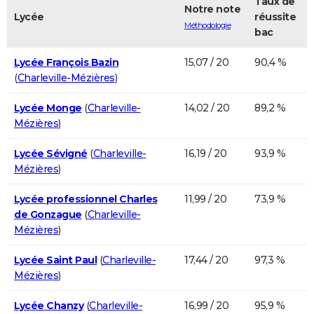
Taux de
Notre note
Lycée
réussite
Méthodologie
bac
Lycée François Bazin
15,07 / 20
90,4 %
(
Charleville-Mézières
)
Lycée Monge
(
Charleville-
14,02 / 20
89,2 %
Mézières
)
Lycée Sévigné
(
Charleville-
16,19 / 20
93,9 %
Mézières
)
Lycée professionnel Charles
11,99 / 20
73,9 %
de Gonzague
(
Charleville-
Mézières
)
Lycée Saint Paul
(
Charleville-
17,44 / 20
97,3 %
Mézières
)
Lycée Chanzy
(
Charleville-
16,99 / 20
95,9 %