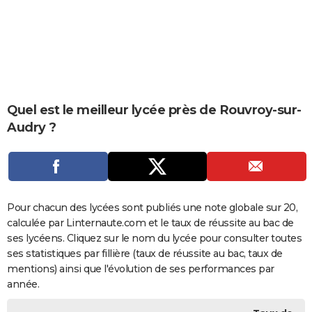
City break
Voyage de noces
Climat
Destinations
Voyage nature
Forum
+
PHOTO
GUIDES D'ACHAT
BONS PLANS
CARTE DE VOEUX
Quel est le meilleur lycée près de Rouvroy-sur-
Audry ?
Carte Bonne année
Carte Pâques
Carte de Noël
Carte Saint-Valentin
Carte d'anniversaire
DICTIONNAIRE
Biographies
Expressions
Dictionnaire
Citations
Proverbes
PROGRAMME TV
COPAINS D'AVANT
Pour chacun des lycées sont publiés une note globale sur 20,
Se connecter
Collèges
Universités
Service militaire
S'inscrire
Lycées
Primaires
Entreprises
Avis de recherche
AVIS DE DÉCÈS
calculée par Linternaute.com et le taux de réussite au bac de
ses lycéens. Cliquez sur le nom du lycée pour consulter toutes
FORUM
ses statistiques par fillière (taux de réussite au bac, taux de
Lifestyle
Sport
Television
Cinema
Bricolage
Culture
Auto
Voyage
mentions) ainsi que l'évolution de ses performances par
année.