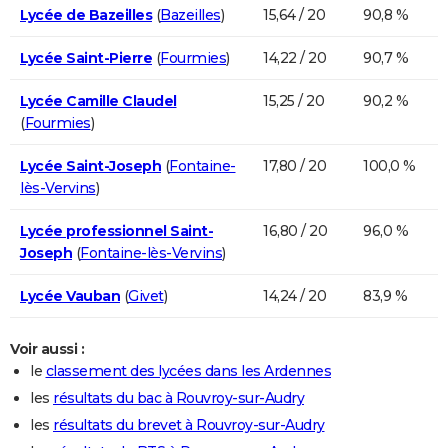
Lycée de Bazeilles
(
Bazeilles
)
15,64 / 20
90,8 %
Lycée Saint-Pierre
(
Fourmies
)
14,22 / 20
90,7 %
Lycée Camille Claudel
15,25 / 20
90,2 %
(
Fourmies
)
Lycée Saint-Joseph
(
Fontaine-
17,80 / 20
100,0 %
lès-Vervins
)
Lycée professionnel Saint-
16,80 / 20
96,0 %
Joseph
(
Fontaine-lès-Vervins
)
Lycée Vauban
(
Givet
)
14,24 / 20
83,9 %
Voir aussi :
le
classement des lycées dans les Ardennes
les
résultats du bac à Rouvroy-sur-Audry
les
résultats du brevet à Rouvroy-sur-Audry