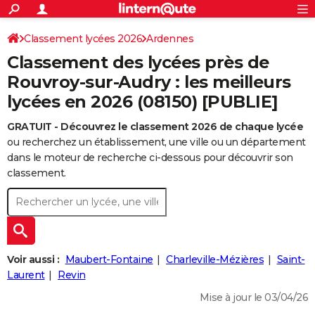
ACTUALITÉS
Connexion
S'inscrire
Classement lycées 2026
Ardennes
Rechercher
Société
Education
Villes
Politique
Faits Divers
Monde
+
SPORT
Classement des lycées près de
Football
Cyclisme
Forum
Coupe du monde 2026
Tennis
Rugby
CULTURE
Rouvroy-sur-Audry : les meilleurs
lycées en 2026 (08150) [PUBLIE]
TNT
Cinéma
Musique
Programme TV
Streaming
Sorties cinéma
+
FINANCE
GRATUIT - Découvrez le classement 2026 de chaque lycée
Impôts
Immobilier
Banque
Crédit
Retraite
Epargne
Risques naturels par ville
Assurance
AUTO
ou recherchez un établissement, une ville ou un département
Réserver un essai
Berlines
Forum auto
Essais
Citadines
SUV
+
dans le moteur de recherche ci-dessous pour découvrir son
HIGH-TECH
classement.
Meilleur smartphone
Ordinateurs
Guide high-tech
Mobiles
Internet
Jeux vidéo
+
BRICOLAGE
Aménagement intérieur
Cuisine
Jardinage
+
Forum
Extérieur
Salle de bains
Rangement
WEEK-END
Escapades
Expositions
Week-end nature
Guides de France
Patrimoine
Musées
+
LIFESTYLE
Voir aussi :
Maubert-Fontaine
Charleville-Mézières
Saint-
Bien-être
Mode
+
Art de vivre
Loisirs
Modes de vie
Laurent
Revin
SANTE
Mise à jour le 03/04/26
Guide de la santé
Médicaments
+
Alimentation
Maladies
Sommeil
VOYAGE