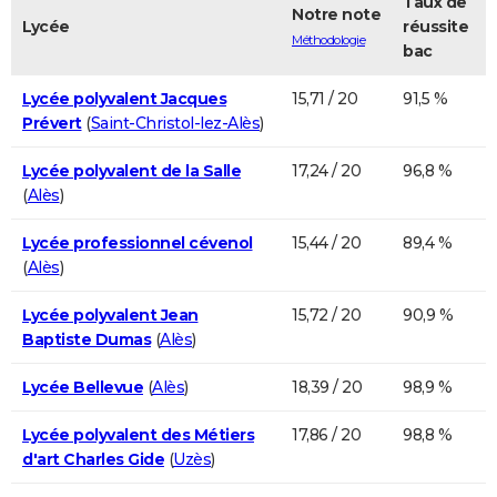
Taux de
Notre note
Lycée
réussite
Méthodologie
bac
Lycée polyvalent Jacques
15,71 / 20
91,5 %
Prévert
(
Saint-Christol-lez-Alès
)
Lycée polyvalent de la Salle
17,24 / 20
96,8 %
(
Alès
)
Lycée professionnel cévenol
15,44 / 20
89,4 %
(
Alès
)
Lycée polyvalent Jean
15,72 / 20
90,9 %
Baptiste Dumas
(
Alès
)
Lycée Bellevue
(
Alès
)
18,39 / 20
98,9 %
Lycée polyvalent des Métiers
17,86 / 20
98,8 %
d'art Charles Gide
(
Uzès
)