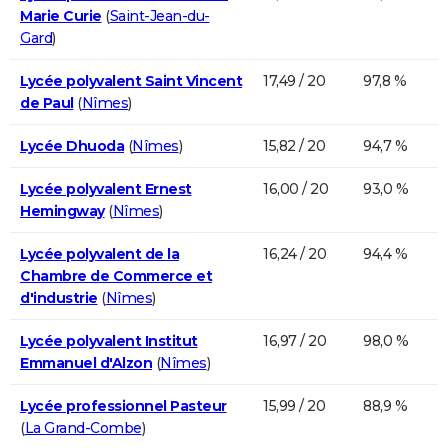
Marie Curie
(
Saint-Jean-du-
Gard
)
Lycée polyvalent Saint Vincent
17,49 / 20
97,8 %
de Paul
(
Nîmes
)
Lycée Dhuoda
(
Nîmes
)
15,82 / 20
94,7 %
Lycée polyvalent Ernest
16,00 / 20
93,0 %
Hemingway
(
Nîmes
)
Lycée polyvalent de la
16,24 / 20
94,4 %
Chambre de Commerce et
d'industrie
(
Nîmes
)
Lycée polyvalent Institut
16,97 / 20
98,0 %
Emmanuel d'Alzon
(
Nîmes
)
Lycée professionnel Pasteur
15,99 / 20
88,9 %
(
La Grand-Combe
)