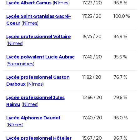
Lycée Albert Camus
(
Nîmes
)
17,23 / 20
96,8 %
Lycée Saint-Stanislas-Sacré-
17,25 / 20
100,0 %
Coeur
(
Nîmes
)
Lycée professionnel Voltaire
15,74 / 20
94,9 %
(
Nîmes
)
Lycée polyvalent Lucie Aubrac
17,46 / 20
95,6 %
(
Sommières
)
Lycée professionnel Gaston
11,82 / 20
76,7 %
Darboux
(
Nîmes
)
Lycée professionnel Jules
12,66 / 20
79,6 %
Raimu
(
Nîmes
)
Lycée Alphonse Daudet
17,40 / 20
96,0 %
(
Nîmes
)
Lycée professionnel Hôtelier
15,67 / 20
96,7 %