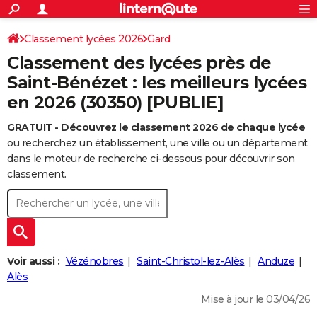
ACTUALITÉS
Connexion
S'inscrire
Classement lycées 2026
Gard
Rechercher
Société
Education
Villes
Politique
Faits Divers
Monde
+
SPORT
Classement des lycées près de
Football
Cyclisme
Forum
Coupe du monde 2026
Tennis
Rugby
CULTURE
Saint-Bénézet : les meilleurs lycées
en 2026 (30350) [PUBLIE]
TNT
Cinéma
Musique
Programme TV
Streaming
Sorties cinéma
+
FINANCE
GRATUIT - Découvrez le classement 2026 de chaque lycée
Impôts
Immobilier
Banque
Crédit
Retraite
Epargne
Risques naturels par ville
Assurance
AUTO
ou recherchez un établissement, une ville ou un département
Réserver un essai
Berlines
Forum auto
Essais
Citadines
SUV
+
dans le moteur de recherche ci-dessous pour découvrir son
HIGH-TECH
classement.
Meilleur smartphone
Ordinateurs
Guide high-tech
Mobiles
Internet
Jeux vidéo
+
BRICOLAGE
Aménagement intérieur
Cuisine
Jardinage
+
Forum
Extérieur
Salle de bains
Rangement
WEEK-END
Escapades
Expositions
Week-end nature
Guides de France
Patrimoine
Musées
+
LIFESTYLE
Voir aussi :
Vézénobres
Saint-Christol-lez-Alès
Anduze
Bien-être
Mode
+
Art de vivre
Loisirs
Modes de vie
Alès
SANTE
Mise à jour le 03/04/26
Guide de la santé
Médicaments
+
Alimentation
Maladies
Sommeil
VOYAGE