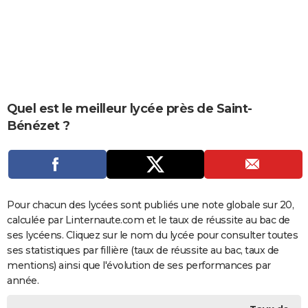
City break
Voyage de noces
Climat
Destinations
Voyage nature
Forum
+
PHOTO
GUIDES D'ACHAT
BONS PLANS
CARTE DE VOEUX
Quel est le meilleur lycée près de Saint-
Bénézet ?
Carte Bonne année
Carte Pâques
Carte de Noël
Carte Saint-Valentin
Carte d'anniversaire
DICTIONNAIRE
Biographies
Expressions
Dictionnaire
Citations
Proverbes
PROGRAMME TV
COPAINS D'AVANT
Pour chacun des lycées sont publiés une note globale sur 20,
Se connecter
Collèges
Universités
Service militaire
S'inscrire
Lycées
Primaires
Entreprises
Avis de recherche
AVIS DE DÉCÈS
calculée par Linternaute.com et le taux de réussite au bac de
ses lycéens. Cliquez sur le nom du lycée pour consulter toutes
FORUM
ses statistiques par fillière (taux de réussite au bac, taux de
Lifestyle
Sport
Television
Cinema
Bricolage
Culture
Auto
Voyage
mentions) ainsi que l'évolution de ses performances par
année.