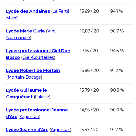
Lycée des Andaines
(
La Ferté
15,69 / 20
94,1 %
Macé
)
Lycée Marie Curie
(
Vire
16,87 / 20
96,7 %
Normandie
)
Lycée professionnel Giel Don
17,16 / 20
94,6 %
Bosco
(
Giel-Courteilles
)
Lycée Robert de Mortain
15,96 / 20
91,2 %
(
Mortain-Bocage
)
Lycée Guillaume le
15,79 / 20
90,8 %
Conquérant
(
Falaise
)
Lycée professionnel Jeanne
14,95 / 20
96,0 %
d'Arc
(
Argentan
)
Lycée Jeanne d'Arc
(
Argentan
)
15,47 / 20
91,7 %