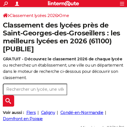
ACTUALITÉS
Connexion
S'inscrire
Classement lycées 2026
Orne
Rechercher
Société
Education
Villes
Politique
Faits Divers
Monde
+
SPORT
Classement des lycées près de
Football
Cyclisme
Forum
Coupe du monde 2026
Tennis
Rugby
CULTURE
Saint-Georges-des-Groseillers : les
meilleurs lycées en 2026 (61100)
TNT
Cinéma
Musique
Programme TV
Streaming
Sorties cinéma
+
FINANCE
[PUBLIE]
Impôts
Immobilier
Banque
Crédit
Retraite
Epargne
Risques naturels par ville
Assurance
AUTO
GRATUIT - Découvrez le classement 2026 de chaque lycée
Réserver un essai
Berlines
Forum auto
Essais
Citadines
SUV
+
HIGH-TECH
ou recherchez un établissement, une ville ou un département
dans le moteur de recherche ci-dessous pour découvrir son
Meilleur smartphone
Ordinateurs
Guide high-tech
Mobiles
Internet
Jeux vidéo
+
BRICOLAGE
classement.
Aménagement intérieur
Cuisine
Jardinage
+
Forum
Extérieur
Salle de bains
Rangement
WEEK-END
Escapades
Expositions
Week-end nature
Guides de France
Patrimoine
Musées
+
LIFESTYLE
Bien-être
Mode
+
Art de vivre
Loisirs
Modes de vie
SANTE
Voir aussi :
Flers
Caligny
Condé-en-Normandie
Domfront en Poiraie
Guide de la santé
Médicaments
+
Alimentation
Maladies
Sommeil
VOYAGE