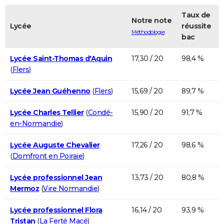
Taux de
Notre note
Lycée
réussite
Méthodologie
bac
Lycée Saint-Thomas d'Aquin
17,30 / 20
98,4 %
(
Flers
)
Lycée Jean Guéhenno
(
Flers
)
15,69 / 20
89,7 %
Lycée Charles Tellier
(
Condé-
15,90 / 20
91,7 %
en-Normandie
)
Lycée Auguste Chevalier
17,26 / 20
98,6 %
(
Domfront en Poiraie
)
Lycée professionnel Jean
13,73 / 20
80,8 %
Mermoz
(
Vire Normandie
)
Lycée professionnel Flora
16,14 / 20
93,9 %
Tristan
(
La Ferté Macé
)