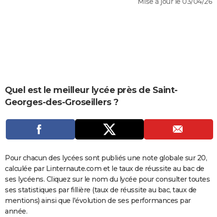
Mise à jour le 03/04/26
City break
Voyage de noces
Climat
Destinations
Voyage nature
Forum
+
PHOTO
GUIDES D'ACHAT
BONS PLANS
CARTE DE VOEUX
Carte Bonne année
Carte Pâques
Carte de Noël
Carte Saint-Valentin
Carte d'anniversaire
Quel est le meilleur lycée près de Saint-
DICTIONNAIRE
Georges-des-Groseillers ?
Biographies
Expressions
Dictionnaire
Citations
Proverbes
PROGRAMME TV
COPAINS D'AVANT
Se connecter
Collèges
Universités
Service militaire
S'inscrire
Lycées
Primaires
Entreprises
Avis de recherche
AVIS DE DÉCÈS
Pour chacun des lycées sont publiés une note globale sur 20,
calculée par Linternaute.com et le taux de réussite au bac de
FORUM
ses lycéens. Cliquez sur le nom du lycée pour consulter toutes
Lifestyle
Sport
Television
Cinema
Bricolage
Culture
Auto
Voyage
ses statistiques par fillière (taux de réussite au bac, taux de
mentions) ainsi que l'évolution de ses performances par
année.