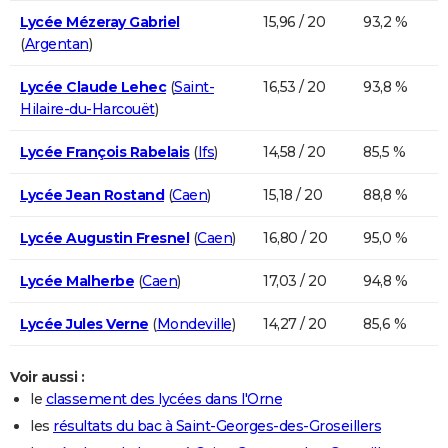
Lycée Mézeray Gabriel
15,96 / 20
93,2 %
(
Argentan
)
Lycée Claude Lehec
(
Saint-
16,53 / 20
93,8 %
Hilaire-du-Harcouët
)
Lycée François Rabelais
(
Ifs
)
14,58 / 20
85,5 %
Lycée Jean Rostand
(
Caen
)
15,18 / 20
88,8 %
Lycée Augustin Fresnel
(
Caen
)
16,80 / 20
95,0 %
Lycée Malherbe
(
Caen
)
17,03 / 20
94,8 %
Lycée Jules Verne
(
Mondeville
)
14,27 / 20
85,6 %
Voir aussi :
le
classement des lycées dans l'Orne
les
résultats du bac à Saint-Georges-des-Groseillers