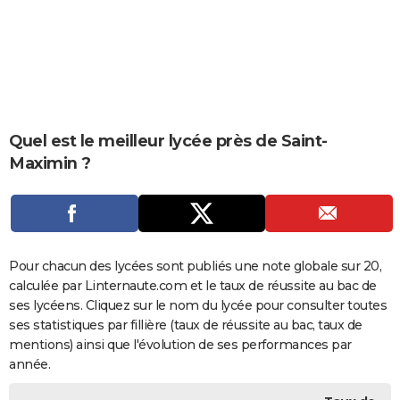
City break
Voyage de noces
Climat
Destinations
Voyage nature
Forum
+
PHOTO
GUIDES D'ACHAT
BONS PLANS
CARTE DE VOEUX
Quel est le meilleur lycée près de Saint-
Maximin ?
Carte Bonne année
Carte Pâques
Carte de Noël
Carte Saint-Valentin
Carte d'anniversaire
DICTIONNAIRE
Biographies
Expressions
Dictionnaire
Citations
Proverbes
PROGRAMME TV
COPAINS D'AVANT
Pour chacun des lycées sont publiés une note globale sur 20,
Se connecter
Collèges
Universités
Service militaire
S'inscrire
Lycées
Primaires
Entreprises
Avis de recherche
AVIS DE DÉCÈS
calculée par Linternaute.com et le taux de réussite au bac de
ses lycéens. Cliquez sur le nom du lycée pour consulter toutes
FORUM
ses statistiques par fillière (taux de réussite au bac, taux de
Lifestyle
Sport
Television
Cinema
Bricolage
Culture
Auto
Voyage
mentions) ainsi que l'évolution de ses performances par
année.