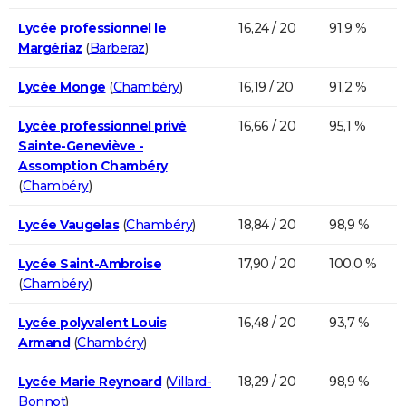
Lycée professionnel le
16,24 / 20
91,9 %
Margériaz
(
Barberaz
)
Lycée Monge
(
Chambéry
)
16,19 / 20
91,2 %
Lycée professionnel privé
16,66 / 20
95,1 %
Sainte-Geneviève -
Assomption Chambéry
(
Chambéry
)
Lycée Vaugelas
(
Chambéry
)
18,84 / 20
98,9 %
Lycée Saint-Ambroise
17,90 / 20
100,0 %
(
Chambéry
)
Lycée polyvalent Louis
16,48 / 20
93,7 %
Armand
(
Chambéry
)
Lycée Marie Reynoard
(
Villard-
18,29 / 20
98,9 %
Bonnot
)