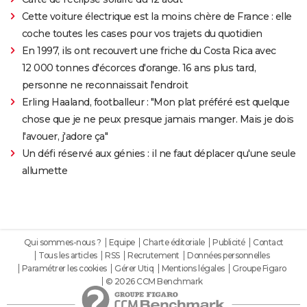
Cette voiture électrique est la moins chère de France : elle
coche toutes les cases pour vos trajets du quotidien
En 1997, ils ont recouvert une friche du Costa Rica avec
12 000 tonnes d'écorces d'orange. 16 ans plus tard,
personne ne reconnaissait l'endroit
Erling Haaland, footballeur : "Mon plat préféré est quelque
chose que je ne peux presque jamais manger. Mais je dois
l'avouer, j'adore ça"
Un défi réservé aux génies : il ne faut déplacer qu'une seule
allumette
Qui sommes-nous ?
Equipe
Charte éditoriale
Publicité
Contact
Tous les articles
RSS
Recrutement
Données personnelles
Paramétrer les cookies
Gérer Utiq
Mentions légales
Groupe Figaro
© 2026 CCM Benchmark