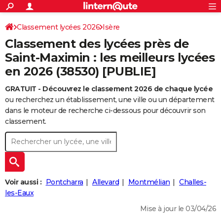
ACTUALITÉS
Connexion
S'inscrire
Classement lycées 2026
Isère
Rechercher
Société
Education
Villes
Politique
Faits Divers
Monde
+
SPORT
Classement des lycées près de
Football
Cyclisme
Forum
Coupe du monde 2026
Tennis
Rugby
CULTURE
Saint-Maximin : les meilleurs lycées
en 2026 (38530) [PUBLIE]
TNT
Cinéma
Musique
Programme TV
Streaming
Sorties cinéma
+
FINANCE
GRATUIT - Découvrez le classement 2026 de chaque lycée
Impôts
Immobilier
Banque
Crédit
Retraite
Epargne
Risques naturels par ville
Assurance
AUTO
ou recherchez un établissement, une ville ou un département
Réserver un essai
Berlines
Forum auto
Essais
Citadines
SUV
+
dans le moteur de recherche ci-dessous pour découvrir son
HIGH-TECH
classement.
Meilleur smartphone
Ordinateurs
Guide high-tech
Mobiles
Internet
Jeux vidéo
+
BRICOLAGE
Aménagement intérieur
Cuisine
Jardinage
+
Forum
Extérieur
Salle de bains
Rangement
WEEK-END
Escapades
Expositions
Week-end nature
Guides de France
Patrimoine
Musées
+
LIFESTYLE
Voir aussi :
Pontcharra
Allevard
Montmélian
Challes-
Bien-être
Mode
+
Art de vivre
Loisirs
Modes de vie
les-Eaux
SANTE
Mise à jour le 03/04/26
Guide de la santé
Médicaments
+
Alimentation
Maladies
Sommeil
VOYAGE