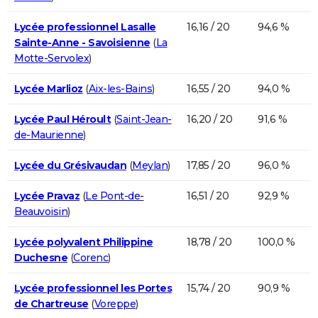
Lycée professionnel Lasalle
16,16 / 20
94,6 %
Sainte-Anne - Savoisienne
(
La
Motte-Servolex
)
Lycée Marlioz
(
Aix-les-Bains
)
16,55 / 20
94,0 %
Lycée Paul Héroult
(
Saint-Jean-
16,20 / 20
91,6 %
de-Maurienne
)
Lycée du Grésivaudan
(
Meylan
)
17,85 / 20
96,0 %
Lycée Pravaz
(
Le Pont-de-
16,51 / 20
92,9 %
Beauvoisin
)
Lycée polyvalent Philippine
18,78 / 20
100,0 %
Duchesne
(
Corenc
)
Lycée professionnel les Portes
15,74 / 20
90,9 %
de Chartreuse
(
Voreppe
)