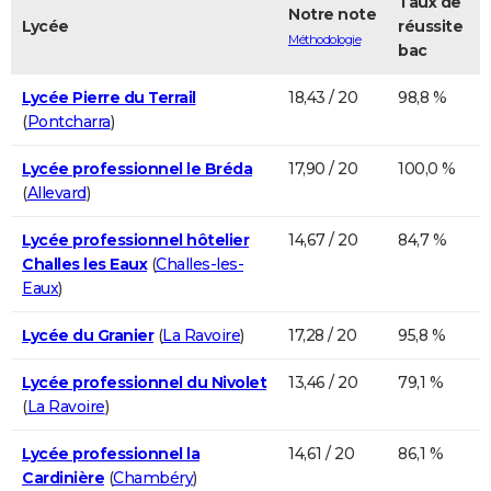
Taux de
Notre note
Lycée
réussite
Méthodologie
bac
Lycée Pierre du Terrail
18,43 / 20
98,8 %
(
Pontcharra
)
Lycée professionnel le Bréda
17,90 / 20
100,0 %
(
Allevard
)
Lycée professionnel hôtelier
14,67 / 20
84,7 %
Challes les Eaux
(
Challes-les-
Eaux
)
Lycée du Granier
(
La Ravoire
)
17,28 / 20
95,8 %
Lycée professionnel du Nivolet
13,46 / 20
79,1 %
(
La Ravoire
)
Lycée professionnel la
14,61 / 20
86,1 %
Cardinière
(
Chambéry
)