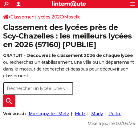
ACTUALITÉS
Connexion
S'inscrire
Classement lycées 2026
Moselle
Rechercher
Société
Education
Villes
Politique
Faits Divers
Monde
+
SPORT
Classement des lycées près de
Football
Cyclisme
Forum
Coupe du monde 2026
Tennis
Rugby
CULTURE
Scy-Chazelles : les meilleurs lycées
en 2026 (57160) [PUBLIE]
TNT
Cinéma
Musique
Programme TV
Streaming
Sorties cinéma
+
FINANCE
GRATUIT - Découvrez le classement 2026 de chaque lycée
Impôts
Immobilier
Banque
Crédit
Retraite
Epargne
Risques naturels par ville
Assurance
AUTO
ou recherchez un établissement, une ville ou un département
Réserver un essai
Berlines
Forum auto
Essais
Citadines
SUV
+
dans le moteur de recherche ci-dessous pour découvrir son
HIGH-TECH
classement.
Meilleur smartphone
Ordinateurs
Guide high-tech
Mobiles
Internet
Jeux vidéo
+
BRICOLAGE
Aménagement intérieur
Cuisine
Jardinage
+
Forum
Extérieur
Salle de bains
Rangement
WEEK-END
Escapades
Expositions
Week-end nature
Guides de France
Patrimoine
Musées
+
LIFESTYLE
Voir aussi :
Montigny-lès-Metz
Metz
Marly
Peltre
Bien-être
Mode
+
Art de vivre
Loisirs
Modes de vie
SANTE
Mise à jour le 03/04/26
Guide de la santé
Médicaments
+
Alimentation
Maladies
Sommeil
VOYAGE