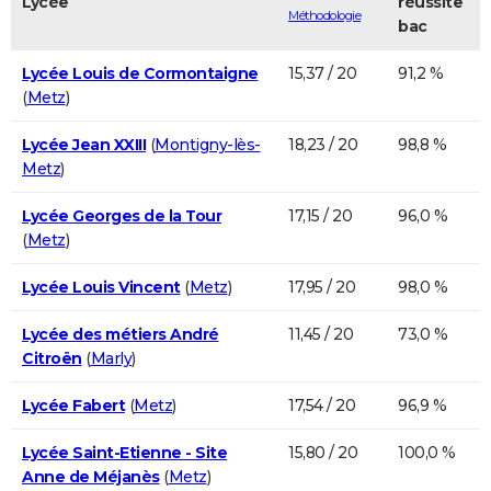
Lycée
réussite
Méthodologie
bac
Lycée Louis de Cormontaigne
15,37 / 20
91,2 %
(
Metz
)
Lycée Jean XXIII
(
Montigny-lès-
18,23 / 20
98,8 %
Metz
)
Lycée Georges de la Tour
17,15 / 20
96,0 %
(
Metz
)
Lycée Louis Vincent
(
Metz
)
17,95 / 20
98,0 %
Lycée des métiers André
11,45 / 20
73,0 %
Citroën
(
Marly
)
Lycée Fabert
(
Metz
)
17,54 / 20
96,9 %
Lycée Saint-Etienne - Site
15,80 / 20
100,0 %
Anne de Méjanès
(
Metz
)