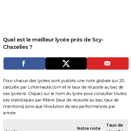
City break
Voyage de noces
Climat
Destinations
Voyage nature
Forum
+
PHOTO
GUIDES D'ACHAT
BONS PLANS
Quel est le meilleur lycée près de Scy-
CARTE DE VOEUX
Chazelles ?
Carte Bonne année
Carte Pâques
Carte de Noël
Carte Saint-Valentin
Carte d'anniversaire
DICTIONNAIRE
Biographies
Expressions
Dictionnaire
Citations
Proverbes
PROGRAMME TV
COPAINS D'AVANT
Pour chacun des lycées sont publiés une note globale sur 20,
calculée par Linternaute.com et le taux de réussite au bac de
Se connecter
Collèges
Universités
Service militaire
S'inscrire
Lycées
Primaires
Entreprises
Avis de recherche
AVIS DE DÉCÈS
ses lycéens. Cliquez sur le nom du lycée pour consulter toutes
ses statistiques par fillière (taux de réussite au bac, taux de
FORUM
mentions) ainsi que l'évolution de ses performances par
Lifestyle
Sport
Television
Cinema
Bricolage
Culture
Auto
Voyage
année.
Taux de
Notre note