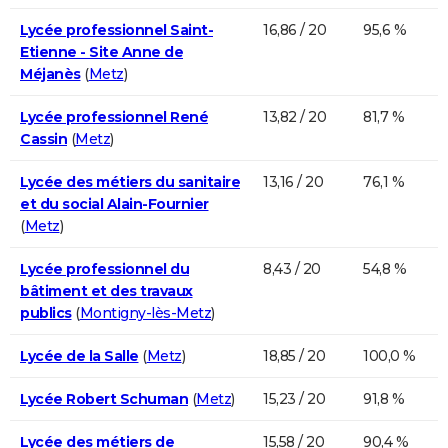
Lycée professionnel Saint-
16,86 / 20
95,6 %
Etienne - Site Anne de
Méjanès
(
Metz
)
Lycée professionnel René
13,82 / 20
81,7 %
Cassin
(
Metz
)
Lycée des métiers du sanitaire
13,16 / 20
76,1 %
et du social Alain-Fournier
(
Metz
)
Lycée professionnel du
8,43 / 20
54,8 %
bâtiment et des travaux
publics
(
Montigny-lès-Metz
)
Lycée de la Salle
(
Metz
)
18,85 / 20
100,0 %
Lycée Robert Schuman
(
Metz
)
15,23 / 20
91,8 %
Lycée des métiers de
15,58 / 20
90,4 %