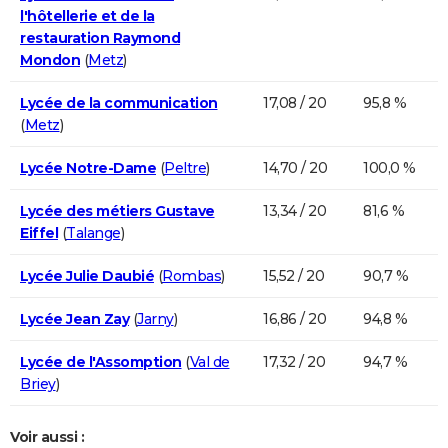
l'hôtellerie et de la
restauration Raymond
Mondon
(
Metz
)
Lycée de la communication
17,08 / 20
95,8 %
(
Metz
)
Lycée Notre-Dame
(
Peltre
)
14,70 / 20
100,0 %
Lycée des métiers Gustave
13,34 / 20
81,6 %
Eiffel
(
Talange
)
Lycée Julie Daubié
(
Rombas
)
15,52 / 20
90,7 %
Lycée Jean Zay
(
Jarny
)
16,86 / 20
94,8 %
Lycée de l'Assomption
(
Val de
17,32 / 20
94,7 %
Briey
)
Voir aussi :