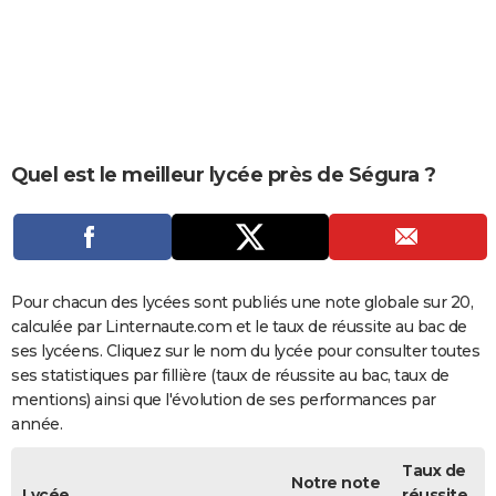
City break
Voyage de noces
Climat
Destinations
Voyage nature
Forum
+
PHOTO
GUIDES D'ACHAT
BONS PLANS
CARTE DE VOEUX
Quel est le meilleur lycée près de Ségura ?
Carte Bonne année
Carte Pâques
Carte de Noël
Carte Saint-Valentin
Carte d'anniversaire
DICTIONNAIRE
Biographies
Expressions
Dictionnaire
Citations
Proverbes
PROGRAMME TV
COPAINS D'AVANT
Pour chacun des lycées sont publiés une note globale sur 20,
calculée par Linternaute.com et le taux de réussite au bac de
Se connecter
Collèges
Universités
Service militaire
S'inscrire
Lycées
Primaires
Entreprises
Avis de recherche
AVIS DE DÉCÈS
ses lycéens. Cliquez sur le nom du lycée pour consulter toutes
ses statistiques par fillière (taux de réussite au bac, taux de
FORUM
mentions) ainsi que l'évolution de ses performances par
année.
Lifestyle
Sport
Television
Cinema
Bricolage
Culture
Auto
Voyage
Taux de
Notre note
Lycée
réussite