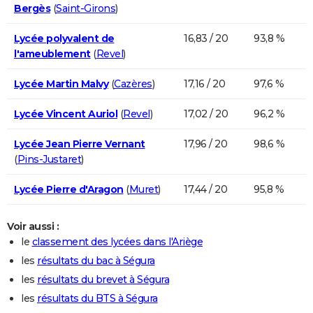
Bergès
(
Saint-Girons
)
Lycée polyvalent de
16,83 / 20
93,8 %
l'ameublement
(
Revel
)
Lycée Martin Malvy
(
Cazères
)
17,16 / 20
97,6 %
Lycée Vincent Auriol
(
Revel
)
17,02 / 20
96,2 %
Lycée Jean Pierre Vernant
17,96 / 20
98,6 %
(
Pins-Justaret
)
Lycée Pierre d'Aragon
(
Muret
)
17,44 / 20
95,8 %
Voir aussi :
le
classement des lycées dans l'Ariège
les
résultats du bac à Ségura
les
résultats du brevet à Ségura
les
résultats du BTS à Ségura