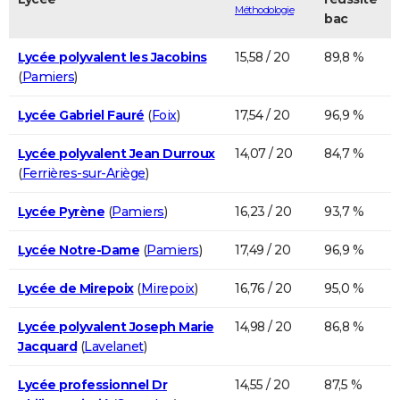
Méthodologie
bac
Lycée polyvalent les Jacobins
15,58 / 20
89,8 %
(
Pamiers
)
Lycée Gabriel Fauré
(
Foix
)
17,54 / 20
96,9 %
Lycée polyvalent Jean Durroux
14,07 / 20
84,7 %
(
Ferrières-sur-Ariège
)
Lycée Pyrène
(
Pamiers
)
16,23 / 20
93,7 %
Lycée Notre-Dame
(
Pamiers
)
17,49 / 20
96,9 %
Lycée de Mirepoix
(
Mirepoix
)
16,76 / 20
95,0 %
Lycée polyvalent Joseph Marie
14,98 / 20
86,8 %
Jacquard
(
Lavelanet
)
Lycée professionnel Dr
14,55 / 20
87,5 %