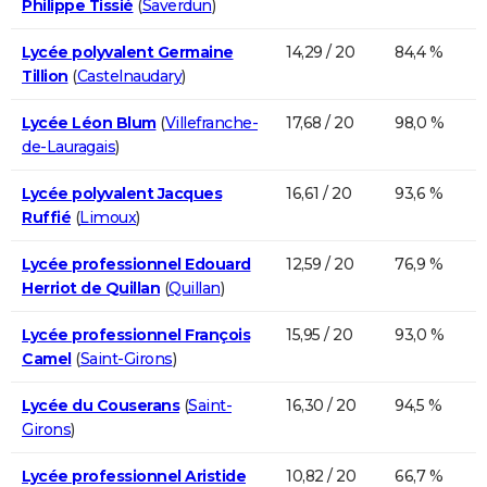
Philippe Tissié
(
Saverdun
)
Lycée polyvalent Germaine
14,29 / 20
84,4 %
Tillion
(
Castelnaudary
)
Lycée Léon Blum
(
Villefranche-
17,68 / 20
98,0 %
de-Lauragais
)
Lycée polyvalent Jacques
16,61 / 20
93,6 %
Ruffié
(
Limoux
)
Lycée professionnel Edouard
12,59 / 20
76,9 %
Herriot de Quillan
(
Quillan
)
Lycée professionnel François
15,95 / 20
93,0 %
Camel
(
Saint-Girons
)
Lycée du Couserans
(
Saint-
16,30 / 20
94,5 %
Girons
)
Lycée professionnel Aristide
10,82 / 20
66,7 %