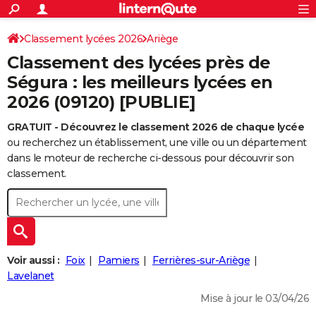
ACTUALITÉS
Connexion
S'inscrire
Classement lycées 2026
Ariège
Rechercher
Société
Education
Villes
Politique
Faits Divers
Monde
+
SPORT
Classement des lycées près de
Football
Cyclisme
Forum
Coupe du monde 2026
Tennis
Rugby
CULTURE
Ségura : les meilleurs lycées en
2026 (09120) [PUBLIE]
TNT
Cinéma
Musique
Programme TV
Streaming
Sorties cinéma
+
FINANCE
GRATUIT - Découvrez le classement 2026 de chaque lycée
Impôts
Immobilier
Banque
Crédit
Retraite
Epargne
Risques naturels par ville
Assurance
AUTO
ou recherchez un établissement, une ville ou un département
Réserver un essai
Berlines
Forum auto
Essais
Citadines
SUV
+
dans le moteur de recherche ci-dessous pour découvrir son
HIGH-TECH
classement.
Meilleur smartphone
Ordinateurs
Guide high-tech
Mobiles
Internet
Jeux vidéo
+
BRICOLAGE
Aménagement intérieur
Cuisine
Jardinage
+
Forum
Extérieur
Salle de bains
Rangement
WEEK-END
Escapades
Expositions
Week-end nature
Guides de France
Patrimoine
Musées
+
LIFESTYLE
Voir aussi :
Foix
Pamiers
Ferrières-sur-Ariège
Bien-être
Mode
+
Art de vivre
Loisirs
Modes de vie
Lavelanet
SANTE
Mise à jour le 03/04/26
Guide de la santé
Médicaments
+
Alimentation
Maladies
Sommeil
VOYAGE