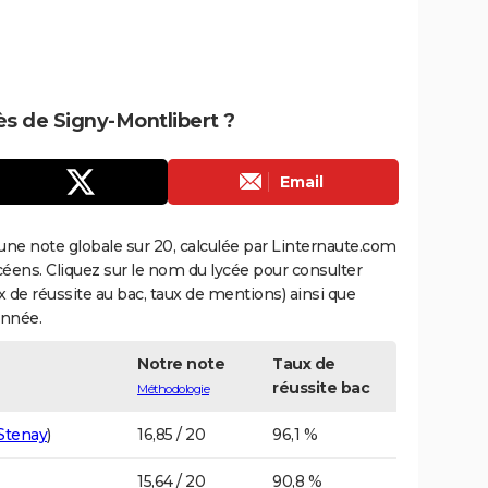
rès de Signy-Montlibert ?
Email
une note globale sur 20, calculée par Linternaute.com
ycéens. Cliquez sur le nom du lycée pour consulter
aux de réussite au bac, taux de mentions) ainsi que
année.
Notre note
Taux de
réussite bac
Méthodologie
Stenay
)
16,85 / 20
96,1 %
15,64 / 20
90,8 %