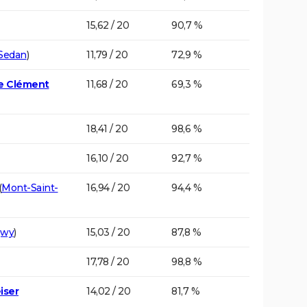
15,62 / 20
90,7 %
Sedan
)
11,79 / 20
72,9 %
te Clément
11,68 / 20
69,3 %
18,41 / 20
98,6 %
16,10 / 20
92,7 %
(
Mont-Saint-
16,94 / 20
94,4 %
gwy
)
15,03 / 20
87,8 %
17,78 / 20
98,8 %
iser
14,02 / 20
81,7 %