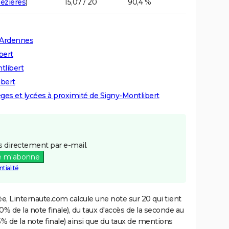
Mézières
)
15,07 / 20
90,4 %
 Ardennes
bert
tlibert
ibert
lèges et lycées à proximité de Signy-Montlibert
 directement par e-mail.
e m'abonne
tialité
e, Linternaute.com calcule une note sur 20 qui tient
% de la note finale), du taux d'accès de la seconde au
% de la note finale) ainsi que du taux de mentions