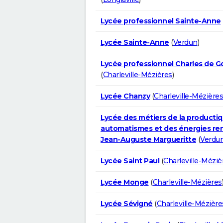
Lycée professionnel Sainte-Anne
Lycée Sainte-Anne
(
Verdun
)
Lycée professionnel Charles de 
(
Charleville-Mézières
)
Lycée Chanzy
(
Charleville-Mézières
Lycée des métiers de la productiq
automatismes et des énergies re
Jean-Auguste Margueritte
(
Verdu
Lycée Saint Paul
(
Charleville-Méziè
Lycée Monge
(
Charleville-Mézières
Lycée Sévigné
(
Charleville-Mézière