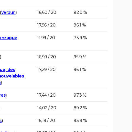
(
Verdun
)
16,60 / 20
92,0 %
17,96 / 20
96,1 %
Gonzague
11,99 / 20
73,9 %
)
16,99 / 20
95,9 %
ue, des
17,29 / 20
96,1 %
nouvelables
n
)
res
)
17,44 / 20
97,3 %
)
14,02 / 20
89,2 %
s
)
16,19 / 20
93,9 %