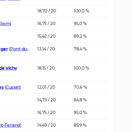
18,70 / 20
100,0 %
Riom
)
16,75 / 20
95,0 %
15,42 / 20
89,2 %
nger
(
Pont-du-
13,14 / 20
78,4 %
de Vichy
18,15 / 20
100,0 %
es
(
Cusset
)
12,01 / 20
70,6 %
14,73 / 20
84,8 %
16,75 / 20
95,0 %
t-Ferrand
)
14,49 / 20
85,9 %