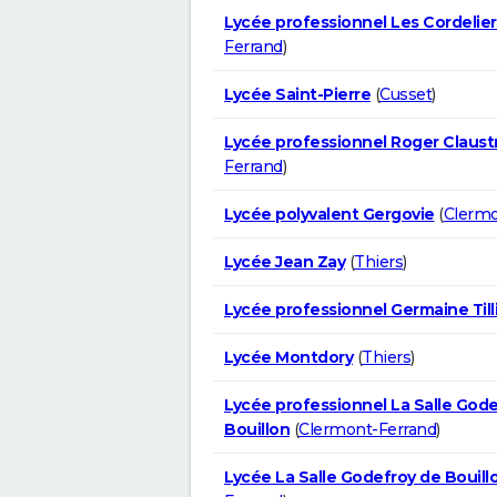
Lycée professionnel Les Cordelier
Ferrand
)
Lycée Saint-Pierre
(
Cusset
)
Lycée professionnel Roger Claust
Ferrand
)
Lycée polyvalent Gergovie
(
Clermo
Lycée Jean Zay
(
Thiers
)
Lycée professionnel Germaine Till
Lycée Montdory
(
Thiers
)
Lycée professionnel La Salle God
Bouillon
(
Clermont-Ferrand
)
Lycée La Salle Godefroy de Bouill