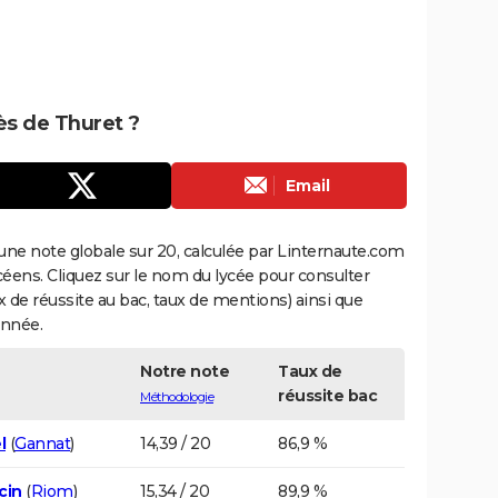
rès de Thuret ?
Email
une note globale sur 20, calculée par Linternaute.com
ycéens. Cliquez sur le nom du lycée pour consulter
aux de réussite au bac, taux de mentions) ainsi que
année.
Notre note
Taux de
réussite bac
Méthodologie
l
(
Gannat
)
14,39 / 20
86,9 %
cin
(
Riom
)
15,34 / 20
89,9 %