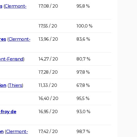
s
(
Clermont-
17,08 / 20
95,8 %
17,55 / 20
100,0 %
res
(
Clermont-
13,96 / 20
83,6 %
nt-Ferrand
)
14,27 / 20
80,7 %
17,28 / 20
97,8 %
ion
(
Thiers
)
11,33 / 20
67,8 %
16,40 / 20
95,5 %
efroy de
16,95 / 20
93,0 %
on
(
Clermont-
17,42 / 20
98,7 %