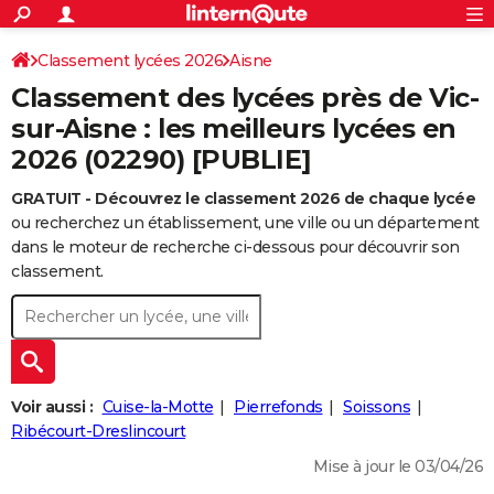
ACTUALITÉS
Connexion
S'inscrire
Classement lycées 2026
Aisne
Rechercher
Société
Education
Villes
Politique
Faits Divers
Monde
+
SPORT
Classement des lycées près de Vic-
Football
Cyclisme
Forum
Coupe du monde 2026
Tennis
Rugby
CULTURE
sur-Aisne : les meilleurs lycées en
2026 (02290) [PUBLIE]
TNT
Cinéma
Musique
Programme TV
Streaming
Sorties cinéma
+
FINANCE
GRATUIT - Découvrez le classement 2026 de chaque lycée
Impôts
Immobilier
Banque
Crédit
Retraite
Epargne
Risques naturels par ville
Assurance
AUTO
ou recherchez un établissement, une ville ou un département
Réserver un essai
Berlines
Forum auto
Essais
Citadines
SUV
+
dans le moteur de recherche ci-dessous pour découvrir son
HIGH-TECH
classement.
Meilleur smartphone
Ordinateurs
Guide high-tech
Mobiles
Internet
Jeux vidéo
+
BRICOLAGE
Aménagement intérieur
Cuisine
Jardinage
+
Forum
Extérieur
Salle de bains
Rangement
WEEK-END
Escapades
Expositions
Week-end nature
Guides de France
Patrimoine
Musées
+
LIFESTYLE
Voir aussi :
Cuise-la-Motte
Pierrefonds
Soissons
Bien-être
Mode
+
Art de vivre
Loisirs
Modes de vie
Ribécourt-Dreslincourt
SANTE
Mise à jour le 03/04/26
Guide de la santé
Médicaments
+
Alimentation
Maladies
Sommeil
VOYAGE