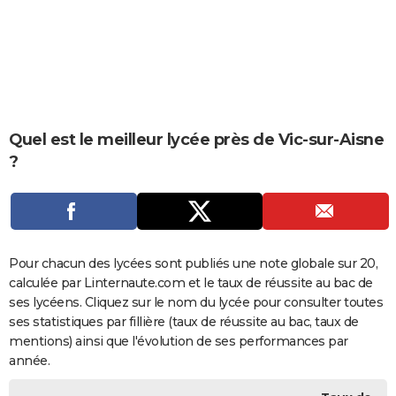
City break
Voyage de noces
Climat
Destinations
Voyage nature
Forum
+
PHOTO
GUIDES D'ACHAT
BONS PLANS
CARTE DE VOEUX
Quel est le meilleur lycée près de Vic-sur-Aisne
?
Carte Bonne année
Carte Pâques
Carte de Noël
Carte Saint-Valentin
Carte d'anniversaire
DICTIONNAIRE
Biographies
Expressions
Dictionnaire
Citations
Proverbes
PROGRAMME TV
COPAINS D'AVANT
Pour chacun des lycées sont publiés une note globale sur 20,
Se connecter
Collèges
Universités
Service militaire
S'inscrire
Lycées
Primaires
Entreprises
Avis de recherche
AVIS DE DÉCÈS
calculée par Linternaute.com et le taux de réussite au bac de
ses lycéens. Cliquez sur le nom du lycée pour consulter toutes
FORUM
ses statistiques par fillière (taux de réussite au bac, taux de
Lifestyle
Sport
Television
Cinema
Bricolage
Culture
Auto
Voyage
mentions) ainsi que l'évolution de ses performances par
année.