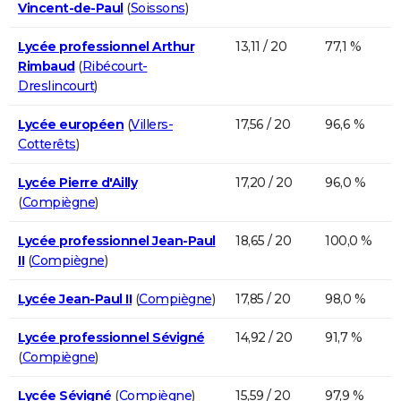
Vincent-de-Paul
(
Soissons
)
Lycée professionnel Arthur
13,11 / 20
77,1 %
Rimbaud
(
Ribécourt-
Dreslincourt
)
Lycée européen
(
Villers-
17,56 / 20
96,6 %
Cotterêts
)
Lycée Pierre d'Ailly
17,20 / 20
96,0 %
(
Compiègne
)
Lycée professionnel Jean-Paul
18,65 / 20
100,0 %
II
(
Compiègne
)
Lycée Jean-Paul II
(
Compiègne
)
17,85 / 20
98,0 %
Lycée professionnel Sévigné
14,92 / 20
91,7 %
(
Compiègne
)
Lycée Sévigné
(
Compiègne
)
15,59 / 20
97,9 %