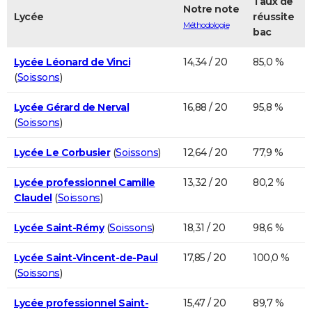
Taux de
Notre note
Lycée
réussite
Méthodologie
bac
Lycée Léonard de Vinci
14,34 / 20
85,0 %
(
Soissons
)
Lycée Gérard de Nerval
16,88 / 20
95,8 %
(
Soissons
)
Lycée Le Corbusier
(
Soissons
)
12,64 / 20
77,9 %
Lycée professionnel Camille
13,32 / 20
80,2 %
Claudel
(
Soissons
)
Lycée Saint-Rémy
(
Soissons
)
18,31 / 20
98,6 %
Lycée Saint-Vincent-de-Paul
17,85 / 20
100,0 %
(
Soissons
)
Lycée professionnel Saint-
15,47 / 20
89,7 %