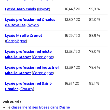
Lycée Jean Calvin
(
Noyon
)
16,44 / 20
95,9 %
Lycée professionnel Charles
13,50 / 20
82,0 %
de Bovelles
(
Noyon
)
Lycée Mireille Grenet
15,29 / 20
88,9 %
(
Compiègne
)
Lycée professionnel mixte
13,35 / 20
78,0 %
Mireille Grenet
(
Compiègne
)
Lycée professionnel industriel
13,39 / 20
78,4 %
Mireille Grenet
(
Compiègne
)
Lycée professionnel Saint-
16,51 / 20
92,1 %
Charles
(
Chauny
)
Voir aussi :
le
classement des lycées dans l'Aisne