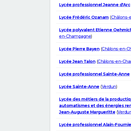
Lycée professionnel Jeanne d'Arc
Lycée Frédéric Ozanam
(
Châlons-
Lycée polyvalent Etienne Oehmi
en-Champagne
)
Lycée Pierre Bayen
(
Châlons-en-
Lycée Jean Talon
(
Châlons-en-Ch
Lycée professionnel Sainte-Anne
Lycée Sainte-Anne
(
Verdun
)
Lycée des métiers de la productiq
automatismes et des énergies re
Jean-Auguste Margueritte
(
Verdu
Lycée professionnel Alain-Fournie