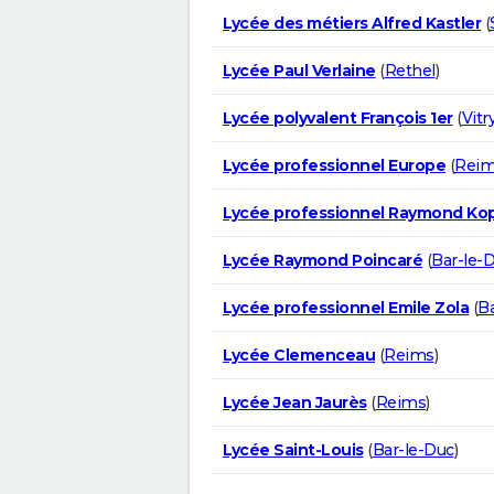
Lycée des métiers Alfred Kastler
(
Lycée Paul Verlaine
(
Rethel
)
Lycée polyvalent François 1er
(
Vitr
Lycée professionnel Europe
(
Rei
Lycée professionnel Raymond Ko
Lycée Raymond Poincaré
(
Bar-le-
Lycée professionnel Emile Zola
(
Ba
Lycée Clemenceau
(
Reims
)
Lycée Jean Jaurès
(
Reims
)
Lycée Saint-Louis
(
Bar-le-Duc
)