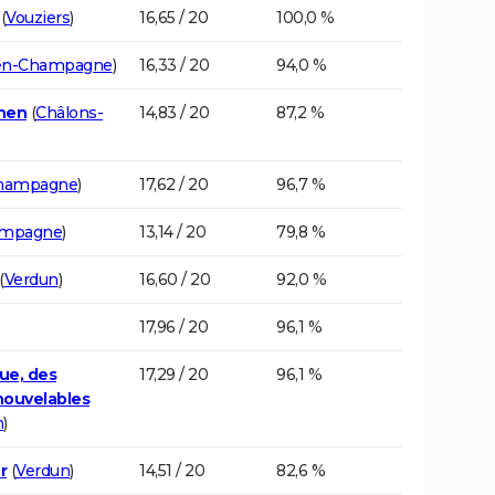
(
Vouziers
)
16,65 / 20
100,0 %
en-Champagne
)
16,33 / 20
94,0 %
chen
(
Châlons-
14,83 / 20
87,2 %
Champagne
)
17,62 / 20
96,7 %
ampagne
)
13,14 / 20
79,8 %
(
Verdun
)
16,60 / 20
92,0 %
17,96 / 20
96,1 %
ue, des
17,29 / 20
96,1 %
nouvelables
n
)
r
(
Verdun
)
14,51 / 20
82,6 %