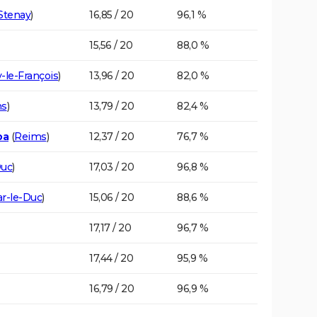
Stenay
)
16,85 / 20
96,1 %
15,56 / 20
88,0 %
y-le-François
)
13,96 / 20
82,0 %
ms
)
13,79 / 20
82,4 %
pa
(
Reims
)
12,37 / 20
76,7 %
Duc
)
17,03 / 20
96,8 %
r-le-Duc
)
15,06 / 20
88,6 %
17,17 / 20
96,7 %
17,44 / 20
95,9 %
16,79 / 20
96,9 %