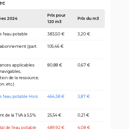
ec
Prix pour
es 2024
Prix du m3
120 m3
e l'eau potable
383,50 €
3,20 €
 abonnement (part
105,46 €
nces applicables
80,88 €
0,67 €
 navigables,
tion de la ressource,
on, etc.)
de l'eau potable Hors
464,38 €
3,87 €
t de la TVA à 5,5%
25,54 €
0,21 €
tal de l'eau potable
489,92 €
4,08 €