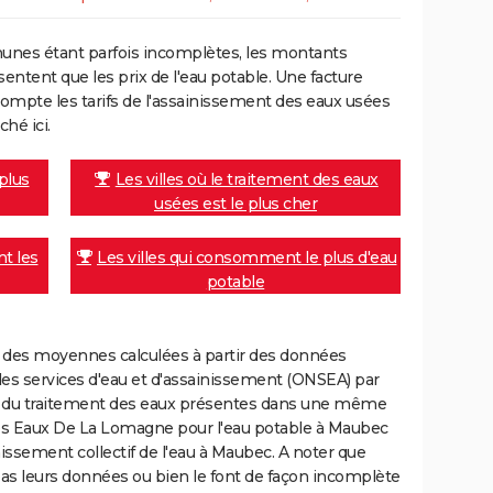
unes étant parfois incomplètes, les montants
ntent que les prix de l'eau potable. Une facture
mpte les tarifs de l'assainissement des eaux usées
ché ici.
 plus
Les villes où le traitement des eaux
usées est le plus cher
nt les
Les villes qui consomment le plus d'eau
potable
nt des moyennes calculées à partir des données
des services d'eau et d'assainissement (ONSEA) par
rge du traitement des eaux présentes dans une même
 Eaux De La Lomagne pour l'eau potable à Maubec
ssement collectif de l'eau à Maubec. A noter que
 pas leurs données ou bien le font de façon incomplète