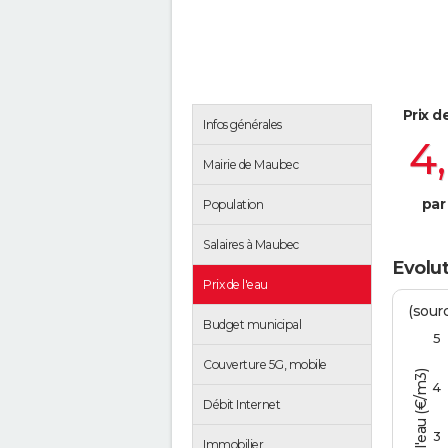
Prix d
Infos générales
4
Mairie de Maubec
par
Population
Salaires à Maubec
Evolut
Prix de l'eau
(sour
Budget municipal
5
Couverture 5G, mobile
Tarif de l'eau (€/m3)
4
Débit Internet
3
Immobilier