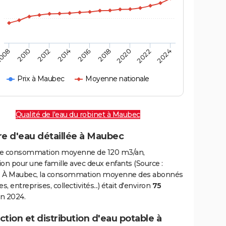
008
2010
2012
2014
2016
2018
2020
2022
2024
Prix à Maubec
Moyenne nationale
Qualité de l'eau du robinet à Maubec
re d'eau détaillée à Maubec
e consommation moyenne de 120 m3/an,
on pour une famille avec deux enfants (Source :
 À Maubec, la consommation moyenne des abonnés
, entreprises, collectivités...) était d'environ
75
n 2024.
tion et distribution d'eau potable à