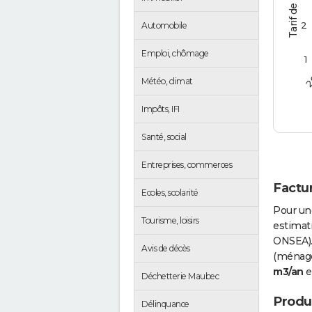
2
Automobile
Emploi, chômage
1
2
Météo, climat
Impôts, IFI
Santé, social
Entreprises, commerces
Factu
Ecoles, scolarité
Pour un
Tourisme, loisirs
estimati
ONSEA).
Avis de décès
(ménages
m3/an
e
Déchetterie Maubec
Produc
Délinquance