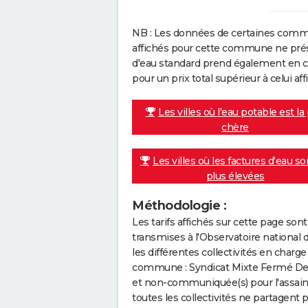
NB : Les données de certaines comm
affichés pour cette commune ne prése
d'eau standard prend également en co
pour un prix total supérieur à celui affi
Les villes où l'eau potable est la
chère
Les villes où les factures d'eau so
plus élevées
Méthodologie :
Les tarifs affichés sur cette page so
transmises à l'Observatoire national 
les différentes collectivités en cha
commune : Syndicat Mixte Fermé Des
et non-communiquée(s) pour l'assaini
toutes les collectivités ne partagent