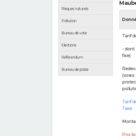
Maub
Risques naturels
Donné
Pollution
Bureau de vote
Tarif d
Elections
- dont
fixe)
Référendum
Redeva
Bureau de poste
(voies
protec
polluti
Tarif 
Taxe
Montan
Prix to