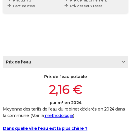
Prix du m3
Prix de l'abonnement
City break
Voyage de noces
Climat
Destinations
Voyage nature
Forum
+
Facture d'eau
Prix des eaux usées
PHOTO
GUIDES D'ACHAT
BONS PLANS
CARTE DE VOEUX
Carte Bonne année
Carte Pâques
Carte de Noël
Carte Saint-Valentin
Carte d'anniversaire
DICTIONNAIRE
Prix de l'eau
Biographies
Expressions
Dictionnaire
Citations
Proverbes
PROGRAMME TV
Prix de l'eau potable
COPAINS D'AVANT
2,16 €
Se connecter
Collèges
Universités
Service militaire
S'inscrire
Lycées
Primaires
Entreprises
Avis de recherche
AVIS DE DÉCÈS
FORUM
par m³ en 2024
Moyenne des tarifs de l'eau du robinet déclarés en 2024 dans
Lifestyle
Sport
Television
Cinema
Bricolage
Culture
Auto
Voyage
la commune. (Voir la
méthodologie
)
Dans quelle ville l'eau est la plus chère ?