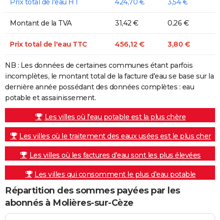
Prix total de l'eau HT
424,70 €
3,54 €
Montant de la TVA
31,42 €
0,26 €
Prix total de l'eau TTC
456,12 €
3,80 €
NB : Les données de certaines communes étant parfois
incomplètes, le montant total de la facture d'eau se base sur la
dernière année possédant des données complètes : eau
potable et assainissement.
Les villes où l'eau potable est la plus chère
Les villes où le traitement des eaux usées est le plus cher
Les villes où les factures d'eau sont les plus élevées
Les villes qui consomment le plus d'eau potable
Répartition des sommes payées par les
abonnés à Molières-sur-Cèze