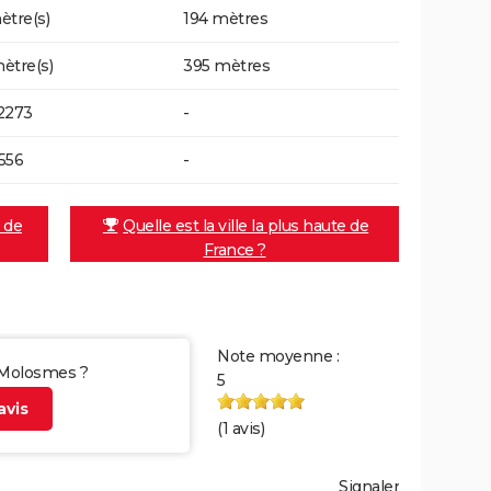
ètre(s)
194 mètres
ètre(s)
395 mètres
2273
-
556
-
e de
Quelle est la ville la plus haute de
France ?
Note moyenne :
r Molosmes ?
5
vis
(
1
avis)
Signaler