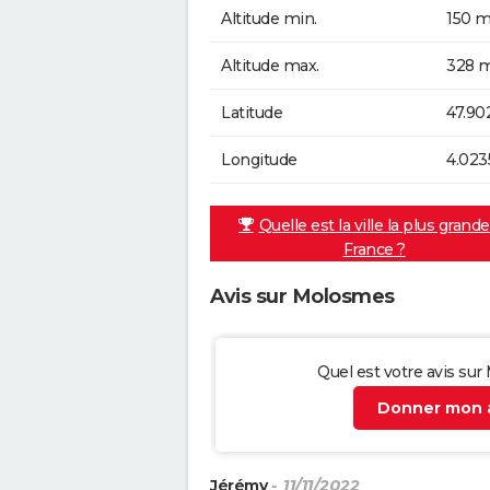
Altitude min.
150 m
Altitude max.
328 m
Latitude
47.90
Longitude
4.023
Quelle est la ville la plus grand
France ?
Avis sur Molosmes
Quel est votre avis su
Donner mon a
Jérémy
- 11/11/2022