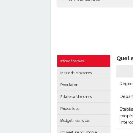
Quel 
Infos générales
Mairie de Molosmes
Régio
Population
Dépar
Salaires à Molosmes
Prix de l'eau
Etabli
coopér
Budget municipal
inter
Couverture 5G, mobile