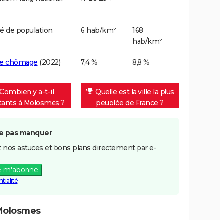
é de population
6 hab/km²
168
hab/km²
de chômage
(2022)
7,4 %
8,8 %
Combien y a-t-il
Quelle est la ville la plus
itants à Molosmes ?
peuplée de France ?
e pas manquer
 nos astuces et bons plans directement par e-
e m'abonne
tialité
 Molosmes