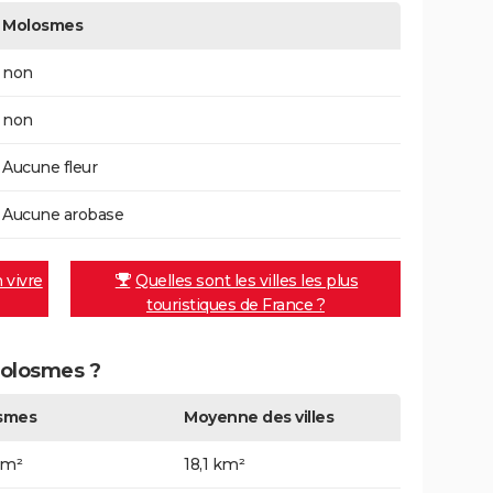
Molosmes
non
non
Aucune fleur
Aucune arobase
n vivre
Quelles sont les villes les plus
touristiques de France ?
Molosmes ?
smes
Moyenne des villes
km²
18,1 km²