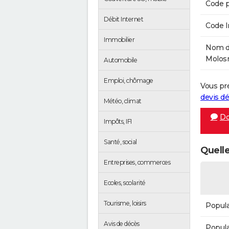
Code p
Débit Internet
Code 
Immobilier
Nom de
Molosm
Automobile
Emploi, chômage
Vous pr
devis 
Météo, climat
Do
Impôts, IFI
Santé, social
Quelle
Entreprises, commerces
Ecoles, scolarité
Tourisme, loisirs
Popula
Avis de décès
Popula