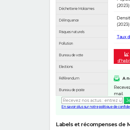
(2023)
Déchetterie Molosmes
Densit
Délinquance
(2023)
Risques naturels
Taux 
Pollution
Bureau de vote
d'hab
Elections
A n
Référendum
Recevez
Bureau de poste
mail.
J
En savoir plus sur notre politique de confiden
Labels et récompenses de