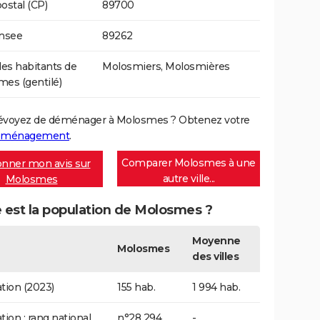
ostal (CP)
89700
Insee
89262
s habitants de
Molosmiers, Molosmières
es (gentilé)
évoyez de déménager à Molosmes ? Obtenez votre
déménagement
.
Comparer Molosmes à une
nner mon avis sur
autre ville...
Molosmes
 est la population de Molosmes ?
Moyenne
Molosmes
des villes
tion (2023)
155 hab.
1 994 hab.
tion : rang national
n°28 294
-