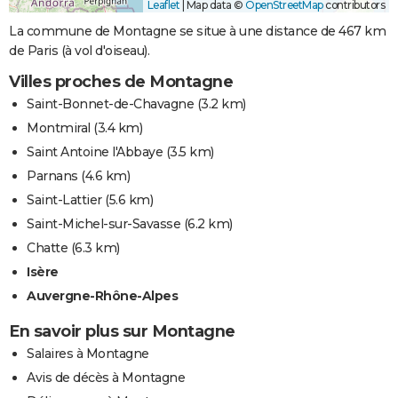
Leaflet
|
Map data ©
OpenStreetMap
contributors
La commune de Montagne se situe à une distance de 467 km
de Paris (à vol d'oiseau).
Villes proches de Montagne
Saint-Bonnet-de-Chavagne
(3.2 km)
Montmiral
(3.4 km)
Saint Antoine l'Abbaye
(3.5 km)
Parnans
(4.6 km)
Saint-Lattier
(5.6 km)
Saint-Michel-sur-Savasse
(6.2 km)
Chatte
(6.3 km)
Isère
Auvergne-Rhône-Alpes
En savoir plus sur Montagne
Salaires à Montagne
Avis de décès à Montagne