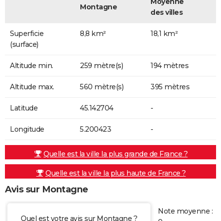
Moyenne
Montagne
des villes
Superficie
8,8 km²
18,1 km²
(surface)
Altitude min.
259 mètre(s)
194 mètres
Altitude max.
560 mètre(s)
395 mètres
Latitude
45.142704
-
Longitude
5.200423
-
Quelle est la ville la plus grande de France ?
Quelle est la ville la plus haute de France ?
Avis sur Montagne
Note moyenne :
Quel est votre avis sur Montagne ?