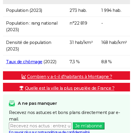
Population (2023)
273 hab.
1 994 hab.
Population : rang national
n°22 819
-
(2023)
Densité de population
31 hab/km²
168 hab/km²
(2023)
Taux de chômage
(2022)
7,3 %
8,8 %
Combien y a-t-il d'habitants à Montagne ?
Quelle est la ville la plus peuplée de France ?
A ne pas manquer
Recevez nos astuces et bons plans directement par e-
mail.
Je m'abonne
En savoir plus sur notre politique de confidentialité