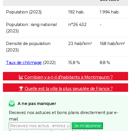
Population (2023)
192 hab.
1 994 hab.
Population : rang national
n°26 432
-
(2023)
Densité de population
23 hab/km²
168 hab/km²
(2023)
Taux de chômage
(2022)
15,8 %
8,8 %
Combien y a-t-il d'habitants à Montmaurin ?
Quelle est la ville la plus peuplée de France ?
A ne pas manquer
Recevez nos astuces et bons plans directement par e-
mail.
Je m'abonne