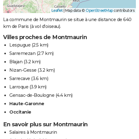
Leaflet
|
Map data ©
OpenStreetMap
contributors
La commune de Montmaurin se situe à une distance de 640
km de Paris (à vol d'oiseau).
Villes proches de Montmaurin
Lespugue
(2.5 km)
Sarremezan
(2.7 km)
Blajan
(3.2 km)
Nizan-Gesse
(3.2 km)
Sarrecave
(3.6 km)
Larroque
(3.9 km)
Gensac-de-Boulogne
(4.4 km)
Haute-Garonne
Occitanie
En savoir plus sur Montmaurin
Salaires à Montmaurin