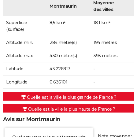
Moyenne
Montmaurin
des villes
Superficie
8,5 km²
18,1 km²
(surface)
Altitude min.
284 mètre(s)
194 mètres
Altitude max.
430 mètre(s)
395 mètres
Latitude
43.226817
-
Longitude
0.636101
-
Quelle est la ville la plus grande de France ?
Quelle est la ville la plus haute de France ?
Avis sur Montmaurin
Note moyenne :