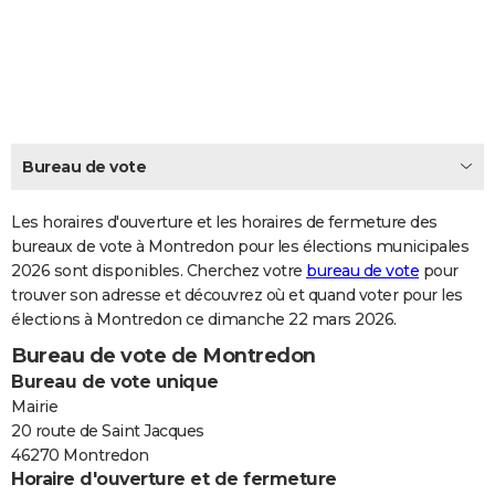
City break
Voyage de noces
Climat
Destinations
Voyage nature
Forum
+
PHOTO
GUIDES D'ACHAT
BONS PLANS
CARTE DE VOEUX
Bureau de vote
Carte Bonne année
Carte Pâques
Carte de Noël
Carte Saint-Valentin
Carte d'anniversaire
DICTIONNAIRE
Les horaires d'ouverture et les horaires de fermeture des
Biographies
Expressions
bureaux de vote à Montredon pour les élections municipales
Dictionnaire
Citations
Proverbes
PROGRAMME TV
2026 sont disponibles. Cherchez votre
bureau de vote
pour
trouver son adresse et découvrez où et quand voter pour les
COPAINS D'AVANT
élections à Montredon ce dimanche 22 mars 2026.
Se connecter
Collèges
Universités
Service militaire
S'inscrire
Lycées
Primaires
Entreprises
Avis de recherche
AVIS DE DÉCÈS
Bureau de vote de Montredon
Bureau de vote unique
FORUM
Mairie
Lifestyle
Sport
Television
Cinema
Bricolage
Culture
Auto
Voyage
20 route de Saint Jacques
46270 Montredon
Horaire d'ouverture et de fermeture