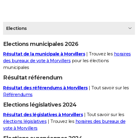
City break
Voyage de noces
Climat
Destinations
Voyage nature
Forum
+
PHOTO
GUIDES D'ACHAT
Elections
BONS PLANS
Elections municipales 2026
CARTE DE VOEUX
Résultat de la municipale à Morvillers
| Trouvez les
horaires
Carte Bonne année
Carte Pâques
Carte de Noël
Carte Saint-Valentin
Carte d'anniversaire
DICTIONNAIRE
des bureaux de vote à Morvillers
pour les élections
municipales
Biographies
Expressions
Dictionnaire
Citations
Proverbes
PROGRAMME TV
Résultat référendum
COPAINS D'AVANT
Résultat des référendums à Morvillers
| Tout savoir sur les
Se connecter
Collèges
Universités
Service militaire
S'inscrire
Lycées
Primaires
Entreprises
Avis de recherche
Référendums
AVIS DE DÉCÈS
Elections législatives 2024
FORUM
Résultat des législatives à Morvillers
| Tout savoir sur les
Lifestyle
Sport
Television
Cinema
Bricolage
Culture
Auto
Voyage
élections législatives
| Trouvez les
horaires des bureaux de
vote à Morvillers