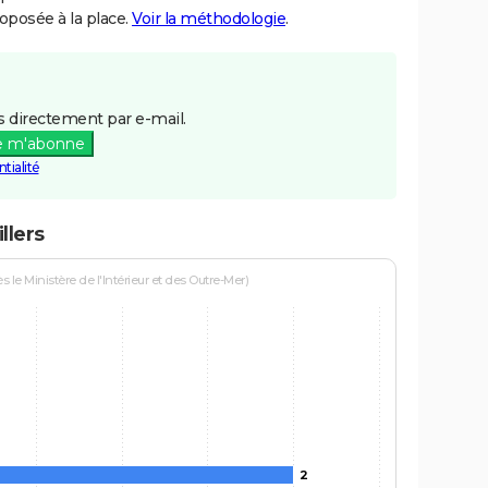
posée à la place.
Voir la méthodologie
.
 directement par e-mail.
e m'abonne
tialité
llers
le Ministère de l'Intérieur et des Outre-Mer)
2