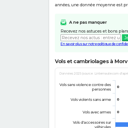
années, une donnée moyenne est pro
A ne pas manquer
Recevez nos astuces et bons plans
J
En savoir plus sur notre politique de confiden
Vols et cambriolages à Morvi
Données 2025 (source : Linternaute.com d'après 
Vols sans violence contre des
0
personnes
Vols violents sans arme
0
Vols avec armes
0
Vols d'accessoires sur
véhicules