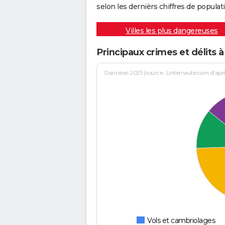
selon les dernièrs chiffres de populati
Villes les plus dangereuses
Principaux crimes et délits à
Données 2025 (source : Linternaute.com d'après 
Vols et cambriolages