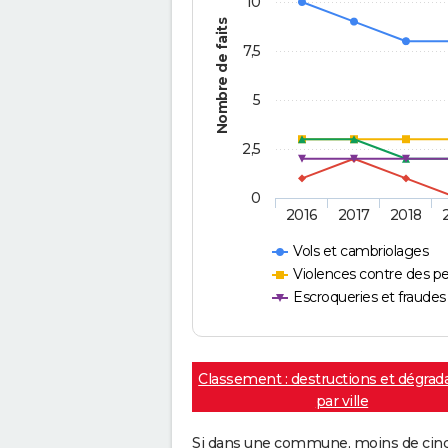
10
Nombre de faits
7,5
5
2,5
0
2016
2017
2018
Vols et cambriolages
Violences contre des p
Escroqueries et fraudes
Classement : destructions et dégrad
par ville
Si dans une commune, moins de cinq f