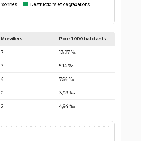
ersonnes
Destructions et dégradations
Morvillers
Pour 1 000 habitants
7
13,27 ‰
3
5,14 ‰
4
7,54 ‰
2
3,98 ‰
2
4,94 ‰