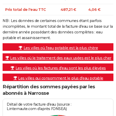
Prix total de l'eau TTC
487,21 €
4,06 €
NB : Les données de certaines communes étant parfois
incomplètes, le montant total de la facture d'eau se base sur la
dernière année possédant des données complètes : eau
potable et assainissement.
Les villes où l'eau potable est la plus chère
Les villes où le traitement des eaux usées est le plus cher
Les villes où les factures d'eau sont les plus élevées
Les villes qui consomment le plus d'eau potable
Répartition des sommes payées par les
abonnés à Narrosse
Détail de votre facture d'eau (source :
Linternaute.com d'après l'ONSEA)