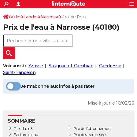
ACTUALITÉS
Connexion
S'inscrire
Villes
Landes
Narrosse
Prix de l'eau
Rechercher
Société
Education
Villes
Politique
Faits Divers
Monde
+
SPORT
Prix de l'eau à
Narrosse
(40180)
Football
Cyclisme
Forum
Coupe du monde 2026
Tennis
Rugby
CULTURE
TNT
Cinéma
Musique
Programme TV
Streaming
Sorties cinéma
+
FINANCE
Impôts
Immobilier
Banque
Crédit
Retraite
Epargne
Risques naturels par ville
Assurance
AUTO
Voir aussi :
Yzosse
Saugnac-et-Cambran
Candresse
Réserver un essai
Berlines
Forum auto
Essais
Citadines
SUV
+
HIGH-TECH
Saint-Pandelon
Meilleur smartphone
Ordinateurs
Guide high-tech
Mobiles
Internet
Jeux vidéo
+
BRICOLAGE
Je m'abonne aux infos à pas rater
Aménagement intérieur
Cuisine
Jardinage
+
Forum
Extérieur
Salle de bains
Rangement
WEEK-END
Mise à jour le 10/02/26
Escapades
Expositions
Week-end nature
Guides de France
Patrimoine
Musées
+
LIFESTYLE
Bien-être
Mode
+
Art de vivre
Loisirs
Modes de vie
SANTE
SOMMAIRE
Prix du m3
Prix de l'abonnement
Guide de la santé
Médicaments
+
Alimentation
Maladies
Sommeil
VOYAGE
Facture d'eau
Prix des eaux usées