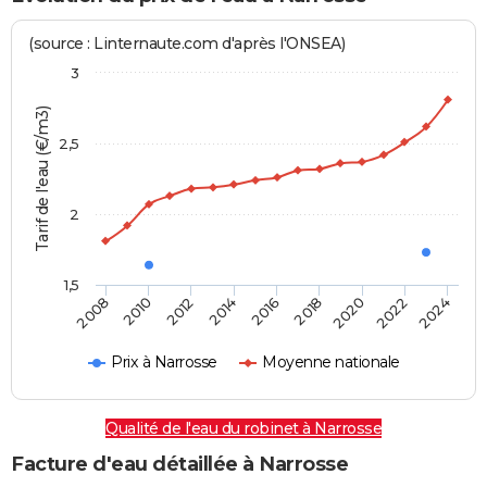
(source : Linternaute.com d'après l'ONSEA)
3
Tarif de l'eau (€/m3)
2,5
2
1,5
2016
2014
2024
2012
2022
2010
2020
2008
2018
Prix à Narrosse
Moyenne nationale
Qualité de l'eau du robinet à Narrosse
Facture d'eau détaillée à Narrosse