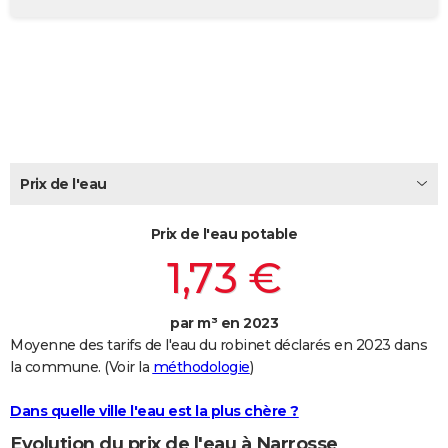
City break
Voyage de noces
Climat
Destinations
Voyage nature
Forum
+
PHOTO
GUIDES D'ACHAT
BONS PLANS
CARTE DE VOEUX
Carte Bonne année
Carte Pâques
Carte de Noël
Carte Saint-Valentin
Carte d'anniversaire
Prix de l'eau
DICTIONNAIRE
Biographies
Expressions
Dictionnaire
Citations
Proverbes
PROGRAMME TV
Prix de l'eau potable
1,73 €
COPAINS D'AVANT
Se connecter
Collèges
Universités
Service militaire
S'inscrire
Lycées
Primaires
Entreprises
Avis de recherche
AVIS DE DÉCÈS
par m³ en 2023
Moyenne des tarifs de l'eau du robinet déclarés en 2023 dans
FORUM
la commune. (Voir la
méthodologie
)
Lifestyle
Sport
Television
Cinema
Bricolage
Culture
Auto
Voyage
Dans quelle ville l'eau est la plus chère ?
Evolution du prix de l'eau à Narrosse