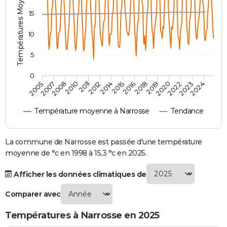
Températures Moyennes ( °C )
City break
Voyage de noces
Climat
Destinations
Voyage nature
Forum
+
PHOTO
15
GUIDES D'ACHAT
10
BONS PLANS
5
CARTE DE VOEUX
0
2014
2016
2019
2007
2022
2010
2024
2012
2015
2018
2005
2020
2008
2023
2011
Carte Bonne année
Carte Pâques
Carte de Noël
Carte Saint-Valentin
Carte d'anniversaire
DICTIONNAIRE
Température moyenne à Narrosse
Tendance
Biographies
Expressions
Dictionnaire
Citations
Proverbes
PROGRAMME TV
COPAINS D'AVANT
La commune de Narrosse est passée d'une température
moyenne de °c en 1998 à 15,3 °c en 2025.
Se connecter
Collèges
Universités
Service militaire
S'inscrire
Lycées
Primaires
Entreprises
Avis de recherche
AVIS DE DÉCÈS
Afficher les données climatiques de
FORUM
Comparer avec
Lifestyle
Sport
Television
Cinema
Bricolage
Culture
Auto
Voyage
Températures à Narrosse en 2025