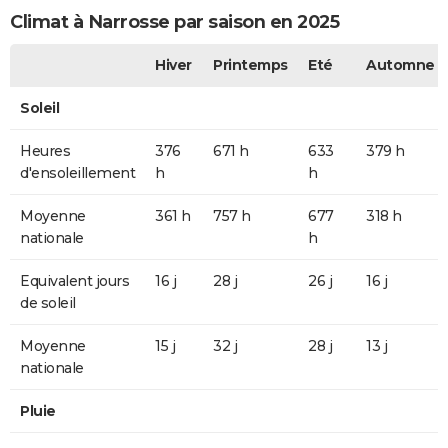
Climat à Narrosse par saison en 2025
Hiver
Printemps
Eté
Automne
Soleil
Heures
376
671 h
633
379 h
d'ensoleillement
h
h
Moyenne
361 h
757 h
677
318 h
nationale
h
Equivalent jours
16 j
28 j
26 j
16 j
de soleil
Moyenne
15 j
32 j
28 j
13 j
nationale
Pluie