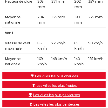
Hauteur de pluie
205
271 mm
202
357 mm
mm
mm
Moyenne
204
153 mm
190
225 mm
nationale
mm
mm
Vent
Vitesse de vent
86
72 km/h
65
90 km/h
maximale
km/h
km/h
Moyenne
169
148 km/h
140
155 km/h
nationale
km/h
km/h
Les villes les plus chaudes
Les villes les plus froides
Les villes les plus pluvieuses
Les villes les plus venteuses