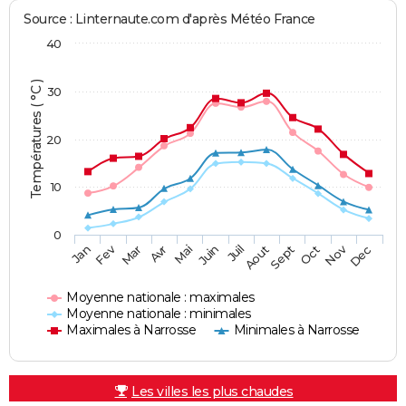
Source : Linternaute.com d'après Météo France
40
Températures ( °C )
30
20
10
0
Fev
Nov
Jan
Mar
Avr
Mai
Juin
Juil
Aout
Sept
Oct
Dec
Moyenne nationale : maximales
Moyenne nationale : minimales
Maximales à Narrosse
Minimales à Narrosse
Les villes les plus chaudes