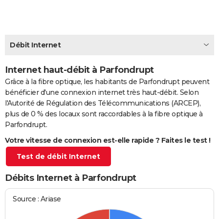
City break
Voyage de noces
Climat
Destinations
Voyage nature
Forum
+
PHOTO
GUIDES D'ACHAT
Débit Internet
BONS PLANS
Internet haut-débit à Parfondrupt
CARTE DE VOEUX
Grâce à la fibre optique, les habitants de Parfondrupt peuvent
Carte Bonne année
Carte Pâques
Carte de Noël
Carte Saint-Valentin
Carte d'anniversaire
DICTIONNAIRE
bénéficier d'une connexion internet très haut-débit. Selon
l'Autorité de Régulation des Télécommunications (ARCEP),
Biographies
Expressions
Dictionnaire
Citations
Proverbes
PROGRAMME TV
plus de 0 % des locaux sont raccordables à la fibre optique à
Parfondrupt.
COPAINS D'AVANT
Votre vitesse de connexion est-elle rapide ? Faites le test !
Se connecter
Collèges
Universités
Service militaire
S'inscrire
Lycées
Primaires
Entreprises
Avis de recherche
AVIS DE DÉCÈS
Test de débit Internet
FORUM
Débits Internet à Parfondrupt
Lifestyle
Sport
Television
Cinema
Bricolage
Culture
Auto
Voyage
Source : Ariase