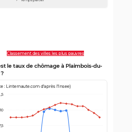
Classement des villes les plus pauvres
est le taux de chômage à Plaimbois-du-
 ?
e : Linternaute.com d'après l'Insee)
2,5
10
7,5