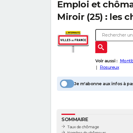
Emploi et chôm
Miroir
(25) : les c
Voir aussi :
Montb
Rosureux
Je m'abonne aux infos à pas
SOMMAIRE
Taux de chômage
Nombre de chômeurs