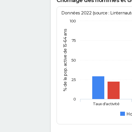
Chômage des hommes et des
Données 2022 (source : Linternaute
100
% de la pop. active de 15-64 ans
75
50
25
0
Taux d'activité
H