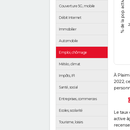
% de la pop. active de 15 - 64 ans
Couverture 5G, mobile
Débit Internet
2
Immobilier
Automobile
Emploi, chômage
Météo, climat
À Plaimb
Impôts, IFI
2022, c
Santé, social
personne
Entreprises, commerces
Ecoles, scolarité
Le taux 
active â
Tourisme, loisirs
recense