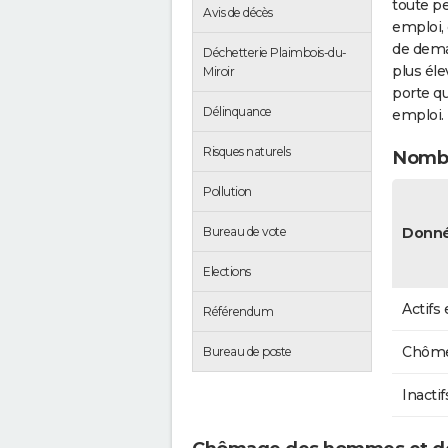
toute pe
Avis de décès
emploi, 
de dema
Déchetterie Plaimbois-du-
plus éle
Miroir
porte qu
Délinquance
emploi.
Risques naturels
Nombr
Pollution
Donné
Bureau de vote
Elections
Actifs
Référendum
Chôme
Bureau de poste
Inactif