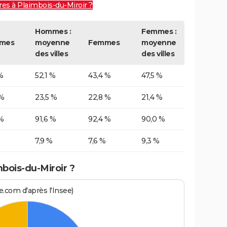
res à Plaimbois-du-Miroir ?
Hommes :
Femmes :
mes
moyenne
Femmes
moyenne
des villes
des villes
%
52,1 %
43,4 %
47,5 %
 %
23,5 %
22,8 %
21,4 %
%
91,6 %
92,4 %
90,0 %
7,9 %
7,6 %
9,3 %
mbois-du-Miroir ?
.com d'après l'Insee)