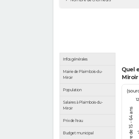
Infos générales
Quel 
Mairie de Plaimbois-du-
Miroir
Miroir
Population
(sourc
1
Salaires à Plaimbois-du-
Miroir
Prix de l'eau
Budget municipal