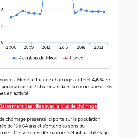
5
,5
0
2006
2009
2012
2015
2018
2021
Plaimbois-du-Miroir
France
ois-du-Miroir, le taux de chômage a atteint
4,6 %
en
e qui représente 7 chômeurs dans la commune et 145
s en activité.
Classement des villes avec le plus de chômage
de chômage présenté ici porte sur la population
gée de 15 à 64 ans et s'entend au sens du
ment. L'Insee considère comme étant au chômage,