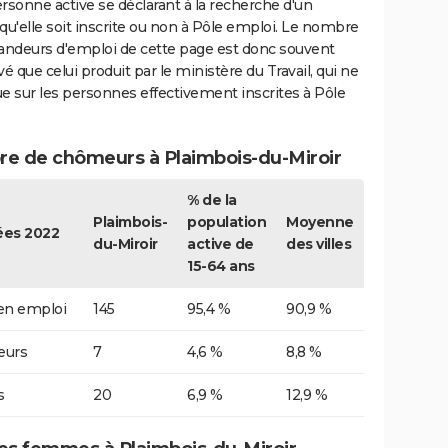
rsonne active se déclarant à la recherche d'un
qu'elle soit inscrite ou non à Pôle emploi. Le nombre
ndeurs d'emploi de cette page est donc souvent
vé que celui produit par le ministère du Travail, qui ne
e sur les personnes effectivement inscrites à Pôle
e de chômeurs à Plaimbois-du-Miroir
% de la
Plaimbois-
population
Moyenne
es 2022
du-Miroir
active de
des villes
15-64 ans
 en emploi
145
95,4 %
90,9 %
urs
7
4,6 %
8,8 %
s
20
6,9 %
12,9 %