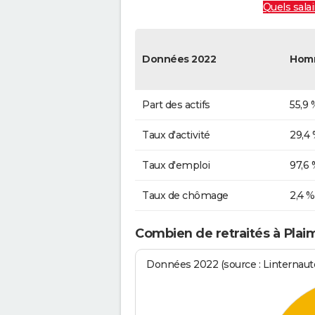
Quels salai
Données 2022
Hom
Part des actifs
55,9 
Taux d'activité
29,4
Taux d'emploi
97,6 
Taux de chômage
2,4 %
Combien de retraités à Plai
Données 2022 (source : Linternaute