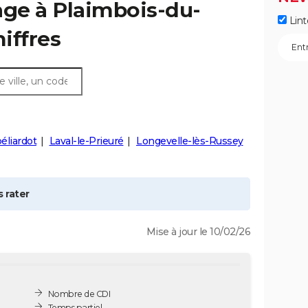
age à
Plaimbois-du-
Lint
hiffres
éliardot
Laval-le-Prieuré
Longevelle-lès-Russey
 rater
Mise à jour le 10/02/26
Nombre de CDI
Temps partiel