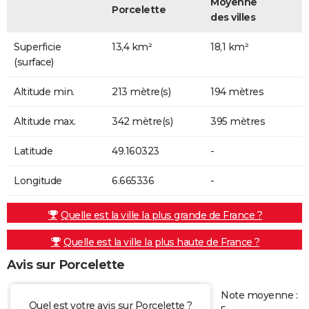
Moyenne
Porcelette
des villes
Superficie
13,4 km²
18,1 km²
(surface)
Altitude min.
213 mètre(s)
194 mètres
Altitude max.
342 mètre(s)
395 mètres
Latitude
49.160323
-
Longitude
6.665336
-
Quelle est la ville la plus grande de France ?
Quelle est la ville la plus haute de France ?
Avis sur Porcelette
Note moyenne :
Quel est votre avis sur Porcelette ?