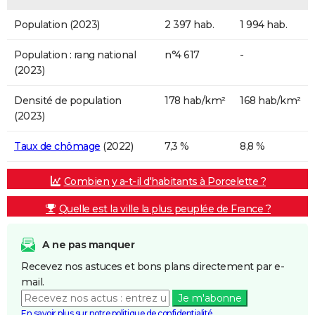
Population (2023)
2 397 hab.
1 994 hab.
Population : rang national
n°4 617
-
(2023)
Densité de population
178 hab/km²
168 hab/km²
(2023)
Taux de chômage
(2022)
7,3 %
8,8 %
Combien y a-t-il d'habitants à Porcelette ?
Quelle est la ville la plus peuplée de France ?
A ne pas manquer
Recevez nos astuces et bons plans directement par e-
mail.
Je m'abonne
En savoir plus sur notre politique de confidentialité