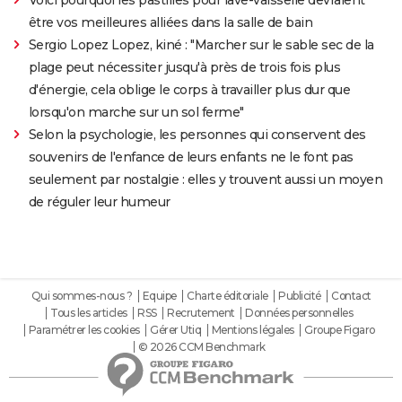
Voici pourquoi les pastilles pour lave-vaisselle devraient
être vos meilleures alliées dans la salle de bain
Sergio Lopez Lopez, kiné : "Marcher sur le sable sec de la
plage peut nécessiter jusqu'à près de trois fois plus
d'énergie, cela oblige le corps à travailler plus dur que
lorsqu'on marche sur un sol ferme"
Selon la psychologie, les personnes qui conservent des
souvenirs de l'enfance de leurs enfants ne le font pas
seulement par nostalgie : elles y trouvent aussi un moyen
de réguler leur humeur
Qui sommes-nous ?
Equipe
Charte éditoriale
Publicité
Contact
Tous les articles
RSS
Recrutement
Données personnelles
Paramétrer les cookies
Gérer Utiq
Mentions légales
Groupe Figaro
© 2026 CCM Benchmark