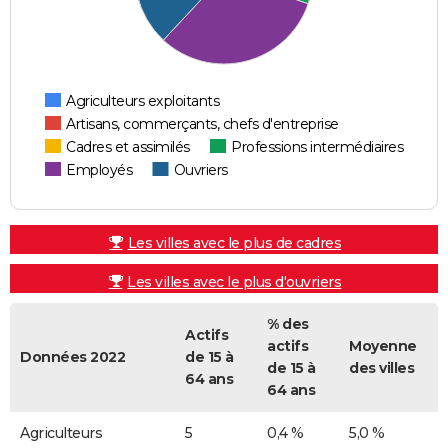
Agriculteurs exploitants
Artisans, commerçants, chefs d'entreprise
Cadres et assimilés
Professions intermédiaires
Employés
Ouvriers
Les villes avec le plus de cadres
Les villes avec le plus d'ouvriers
% des
Actifs
actifs
Moyenne
Données 2022
de 15 à
de 15 à
des villes
64 ans
64 ans
Agriculteurs
5
0,4 %
5,0 %