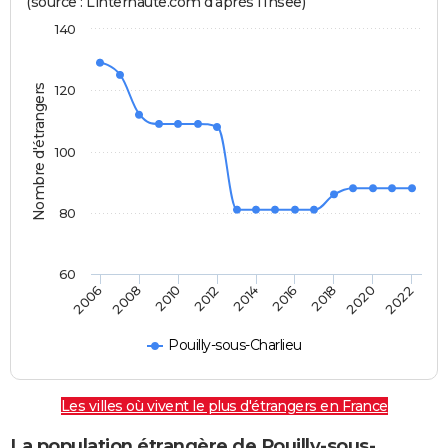
(source : Linternaute.com d'après l'Insee)
140
Nombre d'étrangers
120
100
80
60
2022
2014
2006
2008
2016
2018
2010
2020
2012
Pouilly-sous-Charlieu
Les villes où vivent le plus d'étrangers en France
La population étrangère de Pouilly-sous-