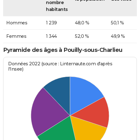
nombre
habitants
Hommes
1 239
48,0 %
50,1 %
Femmes
1 344
52,0 %
49,9 %
Pyramide des âges à Pouilly-sous-Charlieu
Données 2022 (source : Linternaute.com d'après
l'Insee)