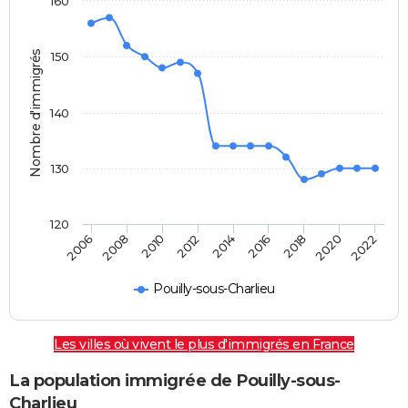
160
Nombre d'immigrés
150
140
130
120
2022
2014
2006
2008
2016
2018
2010
2020
2012
Pouilly-sous-Charlieu
Les villes où vivent le plus d'immigrés en France
La population immigrée de Pouilly-sous-
Charlieu