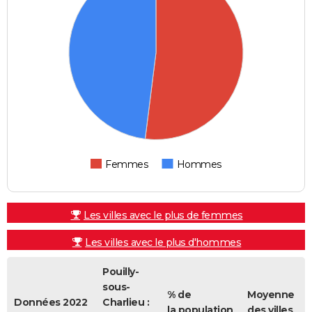
Femmes
Hommes
Les villes avec le plus de femmes
Les villes avec le plus d'hommes
Pouilly-
sous-
% de
Moyenne
Données 2022
Charlieu :
la population
des villes