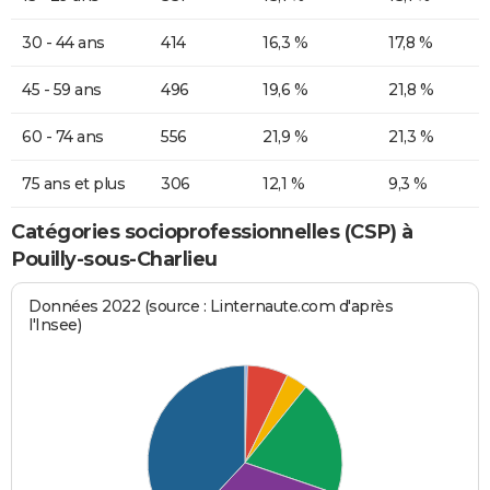
30 - 44 ans
414
16,3 %
17,8 %
45 - 59 ans
496
19,6 %
21,8 %
60 - 74 ans
556
21,9 %
21,3 %
75 ans et plus
306
12,1 %
9,3 %
Catégories socioprofessionnelles (CSP) à
Pouilly-sous-Charlieu
Données 2022 (source : Linternaute.com d'après
l'Insee)