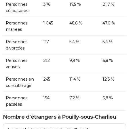
Personnes
376
17,5 %
21,7 %
célibataires
Personnes
1 045
48,6 %
47,0 %
mariées
Personnes
117
5,4 %
5,4 %
divorcées
Personnes
212
9,9 %
6,8 %
veuves
Personnes en
245
11,4 %
12,3 %
concubinage
Personnes
154
7,2 %
6,8 %
pacsées
Nombre d'étrangers à Pouilly-sous-Charlieu