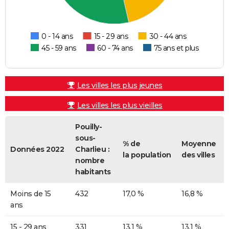
0 - 14 ans
15 - 29 ans
30 - 44 ans
45 - 59 ans
60 - 74 ans
75 ans et plus
Les villes les plus jeunes
Les villes les plus vieilles
Pouilly-
sous-
% de
Moyenne
Données 2022
Charlieu :
la population
des villes
nombre
habitants
Moins de 15
432
17,0 %
16,8 %
ans
15 - 29 ans
331
13,1 %
13,1 %