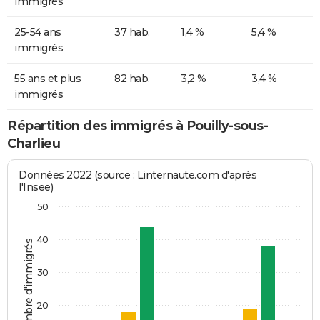
immigrés
25-54 ans
37 hab.
1,4 %
5,4 %
immigrés
55 ans et plus
82 hab.
3,2 %
3,4 %
immigrés
Répartition des immigrés à Pouilly-sous-
Charlieu
Données 2022 (source : Linternaute.com d'après
l'Insee)
50
40
Nombre d'immigrés
30
20