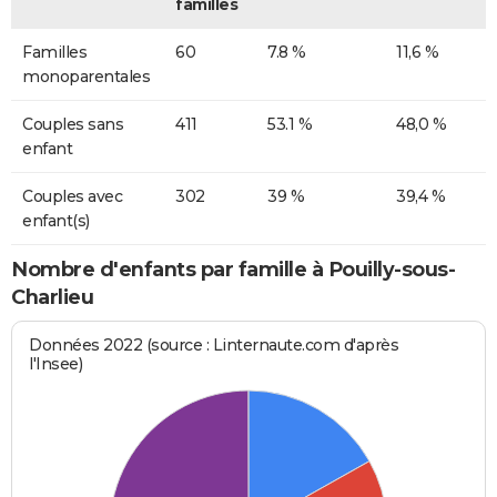
familles
Familles
60
7.8 %
11,6 %
monoparentales
Couples sans
411
53.1 %
48,0 %
enfant
Couples avec
302
39 %
39,4 %
enfant(s)
Nombre d'enfants par famille à Pouilly-sous-
Charlieu
Données 2022 (source : Linternaute.com d'après
l'Insee)