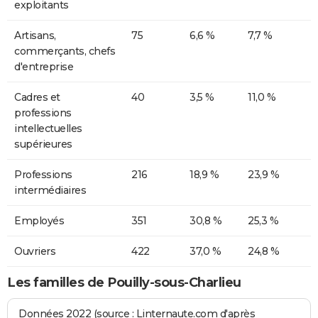
exploitants
Artisans,
75
6,6 %
7,7 %
commerçants, chefs
d'entreprise
Cadres et
40
3,5 %
11,0 %
professions
intellectuelles
supérieures
Professions
216
18,9 %
23,9 %
intermédiaires
Employés
351
30,8 %
25,3 %
Ouvriers
422
37,0 %
24,8 %
Les familles de Pouilly-sous-Charlieu
Données 2022 (source : Linternaute.com d'après