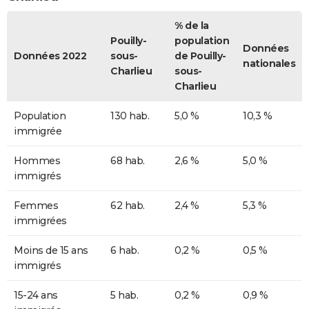
% de la
Pouilly-
population
Données
Données 2022
sous-
de Pouilly-
nationales
Charlieu
sous-
Charlieu
Population
130 hab.
5,0 %
10,3 %
immigrée
Hommes
68 hab.
2,6 %
5,0 %
immigrés
Femmes
62 hab.
2,4 %
5,3 %
immigrées
Moins de 15 ans
6 hab.
0,2 %
0,5 %
immigrés
15-24 ans
5 hab.
0,2 %
0,9 %