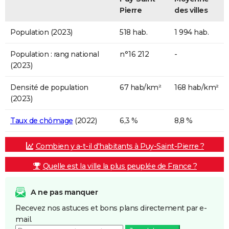
Pierre
des villes
Population (2023)
518 hab.
1 994 hab.
Population : rang national
n°16 212
-
(2023)
Densité de population
67 hab/km²
168 hab/km²
(2023)
Taux de chômage
(2022)
6,3 %
8,8 %
Combien y a-t-il d'habitants à Puy-Saint-Pierre ?
Quelle est la ville la plus peuplée de France ?
A ne pas manquer
Recevez nos astuces et bons plans directement par e-
mail.