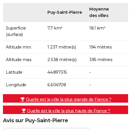
Moyenne
Puy-Saint-Pierre
des villes
Superficie
7,7 km²
18,1 km²
(surface)
Altitude min.
1 237 mètre(s)
194 mètres
Altitude max.
2 538 mètre(s)
395 mètres
Latitude
44.897315
-
Longitude
6.604708
-
Quelle est la ville la plus grande de France ?
Quelle est la ville la plus haute de France ?
Avis sur Puy-Saint-Pierre