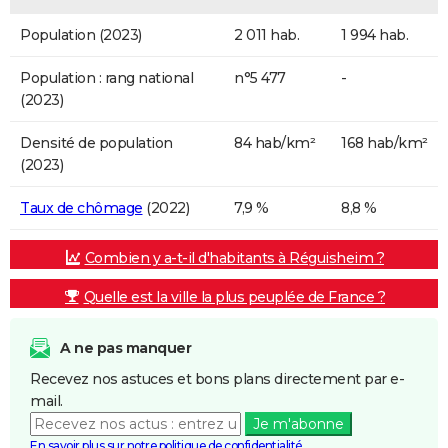
Population (2023)
2 011 hab.
1 994 hab.
Population : rang national
n°5 477
-
(2023)
Densité de population
84 hab/km²
168 hab/km²
(2023)
Taux de chômage
(2022)
7,9 %
8,8 %
Combien y a-t-il d'habitants à Réguisheim ?
Quelle est la ville la plus peuplée de France ?
A ne pas manquer
Recevez nos astuces et bons plans directement par e-
mail.
Je m'abonne
En savoir plus sur notre politique de confidentialité