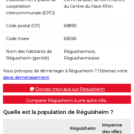
coopération
du Centre du Haut-Rhin
intercommunale (EPCI)
Code postal (CP)
68890
Code Insee
68266
Nom des habitants de
Réguisheimois,
Réguisheim (gentilé)
Réguisheimoises
Vous prévoyez de déménager à Réguisheim ? Obtenez votre
devis déménagement
.
Donner mon avis sur Réguisheim
Comparer Réguisheim à une autre ville...
Quelle est la population de Réguisheim ?
Moyenne
Réguisheim
des villes