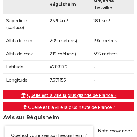
Moyenne
Réguisheim
des villes
Superficie
23,9 km²
18,1 km²
(surface)
Altitude min.
209 mètre(s)
194 mètres
Altitude max.
219 mètre(s)
395 mètres
Latitude
47.89176
-
Longitude
7.371155
-
Quelle est la ville la plus grande de France ?
Quelle est la ville la plus haute de France ?
Avis sur Réguisheim
Note moyenne :
Quel est votre avis sur Réguisheim ?