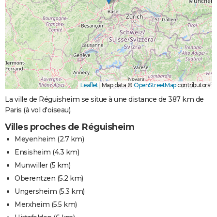
Leaflet
|
Map data ©
OpenStreetMap
contributors
La ville de Réguisheim se situe à une distance de 387 km de
Paris (à vol d'oiseau).
Villes proches de Réguisheim
Meyenheim
(2.7 km)
Ensisheim
(4.3 km)
Munwiller
(5 km)
Oberentzen
(5.2 km)
Ungersheim
(5.3 km)
Merxheim
(5.5 km)