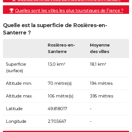
Quelles sont les villes les plus touristiques de France ?
Quelle est la superficie de Rosières-en-
Santerre ?
Rosières-en-
Moyenne
Santerre
des villes
Superficie
13,0 km²
18,1 km²
(surface)
Altitude min.
70 mètre(s)
194 mètres
Altitude max.
106 mètre(s)
395 mètres
Latitude
49.818017
-
Longitude
2.703647
-