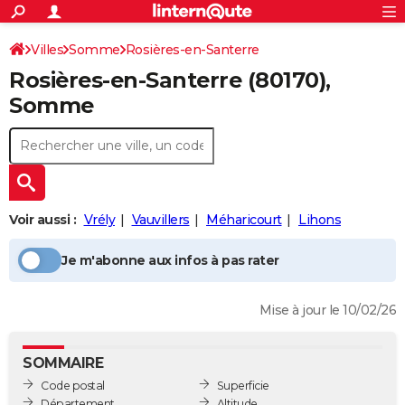
ACTUALITÉS
Connexion
S'inscrire
Villes
Somme
Rosières-en-Santerre
Rechercher
Société
Education
Villes
Politique
Faits Divers
Monde
+
SPORT
Rosières-en-Santerre
(80170),
Football
Cyclisme
Forum
Coupe du monde 2026
Tennis
Rugby
CULTURE
Somme
TNT
Cinéma
Musique
Programme TV
Streaming
Sorties cinéma
+
FINANCE
Impôts
Immobilier
Banque
Crédit
Retraite
Epargne
Risques naturels par ville
Assurance
AUTO
Réserver un essai
Berlines
Forum auto
Essais
Citadines
SUV
+
HIGH-TECH
Voir aussi :
Vrély
Vauvillers
Méharicourt
Lihons
Meilleur smartphone
Ordinateurs
Guide high-tech
Mobiles
Internet
Jeux vidéo
+
BRICOLAGE
Je m'abonne aux infos à pas rater
Aménagement intérieur
Cuisine
Jardinage
+
Forum
Extérieur
Salle de bains
Rangement
WEEK-END
Mise à jour le 10/02/26
Escapades
Expositions
Week-end nature
Guides de France
Patrimoine
Musées
+
LIFESTYLE
Bien-être
Mode
+
Art de vivre
Loisirs
Modes de vie
SANTE
SOMMAIRE
Code postal
Superficie
Guide de la santé
Médicaments
+
Alimentation
Maladies
Sommeil
VOYAGE
Département
Altitude