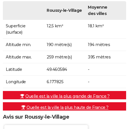
Moyenne
Roussy-le-Village
des villes
Superficie
12,5 km²
18,1 km²
(surface)
Altitude min.
190 mètre(s)
194 mètres
Altitude max.
259 mètre(s)
395 mètres
Latitude
49.460584
-
Longitude
6.177825
-
Quelle est la ville la plus grande de France ?
Quelle est la ville la plus haute de France ?
Avis sur Roussy-le-Village