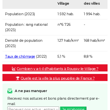
Village
des villes
Population (2023)
1 592 hab.
1 994 hab.
Population : rang national
n°6 726
-
(2023)
Densité de population
127 hab/km²
168 hab/km²
(2023)
Taux de chômage
(2022)
5,1 %
8,8 %
Combien y a-t-il d'habitants à Roussy-le-Village ?
Quelle est la ville la plus peuplée de France ?
A ne pas manquer
Recevez nos astuces et bons plans directement par e-
mail.
Je m'abonne