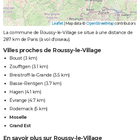
Leaflet
|
Map data ©
OpenStreetMap
contributors
La commune de Roussy-le-Village se situe à une distance de
287 km de Paris (à vol d'oiseau).
Villes proches de Roussy-le-Village
Boust
(3 km)
Zoufftgen
(3.1 km)
Breistroff-la-Grande
(3.5 km)
Basse-Rentgen
(3.7 km)
Hagen
(4.1 km)
Évrange
(4.7 km)
Rodemack
(5 km)
Moselle
Grand Est
En savoir plus sur Roussy-le-Village