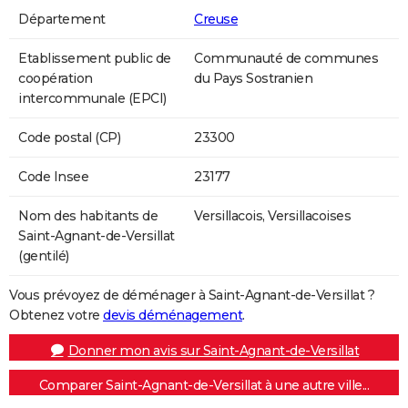
Département
Creuse
Etablissement public de
Communauté de communes
coopération
du Pays Sostranien
intercommunale (EPCI)
Code postal (CP)
23300
Code Insee
23177
Nom des habitants de
Versillacois, Versillacoises
Saint-Agnant-de-Versillat
(gentilé)
Vous prévoyez de déménager à Saint-Agnant-de-Versillat ?
Obtenez votre
devis déménagement
.
Donner mon avis sur Saint-Agnant-de-Versillat
Comparer Saint-Agnant-de-Versillat à une autre ville...