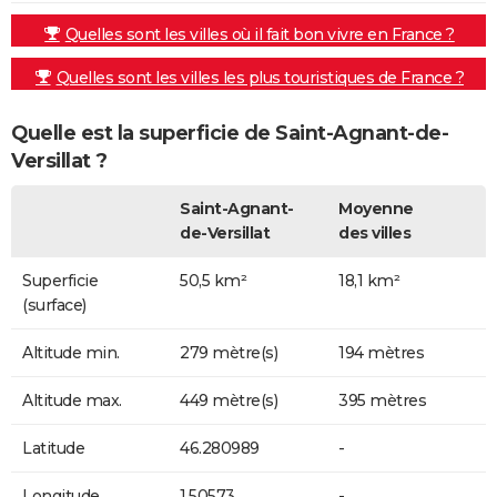
Quelles sont les villes où il fait bon vivre en France ?
Quelles sont les villes les plus touristiques de France ?
Quelle est la superficie de Saint-Agnant-de-
Versillat ?
Saint-Agnant-
Moyenne
de-Versillat
des villes
Superficie
50,5 km²
18,1 km²
(surface)
Altitude min.
279 mètre(s)
194 mètres
Altitude max.
449 mètre(s)
395 mètres
Latitude
46.280989
-
Longitude
1.50573
-