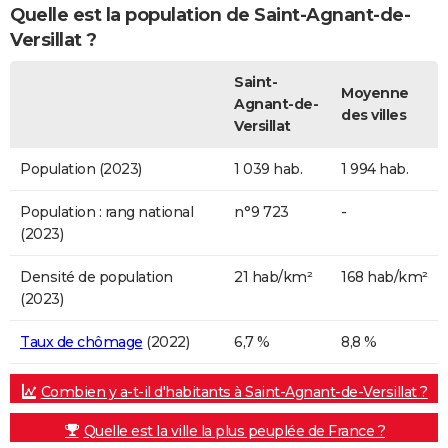
Quelle est la population de Saint-Agnant-de-
Versillat ?
Saint-
Moyenne
Agnant-de-
des villes
Versillat
Population (2023)
1 039 hab.
1 994 hab.
Population : rang national
n°9 723
-
(2023)
Densité de population
21 hab/km²
168 hab/km²
(2023)
Taux de chômage
(2022)
6,7 %
8,8 %
Combien y a-t-il d'habitants à Saint-Agnant-de-Versillat ?
Quelle est la ville la plus peuplée de France ?