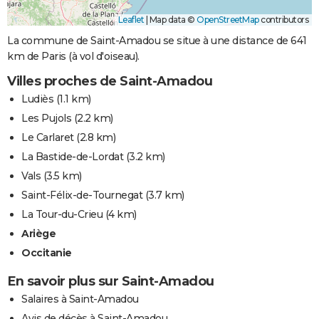
Leaflet
|
Map data ©
OpenStreetMap
contributors
La commune de Saint-Amadou se situe à une distance de 641
km de Paris (à vol d'oiseau).
Villes proches de Saint-Amadou
Ludiès
(1.1 km)
Les Pujols
(2.2 km)
Le Carlaret
(2.8 km)
La Bastide-de-Lordat
(3.2 km)
Vals
(3.5 km)
Saint-Félix-de-Tournegat
(3.7 km)
La Tour-du-Crieu
(4 km)
Ariège
Occitanie
En savoir plus sur Saint-Amadou
Salaires à Saint-Amadou
Avis de décès à Saint-Amadou