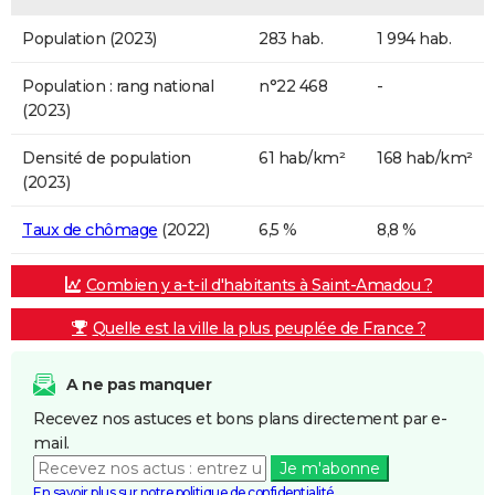
Population (2023)
283 hab.
1 994 hab.
Population : rang national
n°22 468
-
(2023)
Densité de population
61 hab/km²
168 hab/km²
(2023)
Taux de chômage
(2022)
6,5 %
8,8 %
Combien y a-t-il d'habitants à Saint-Amadou ?
Quelle est la ville la plus peuplée de France ?
A ne pas manquer
Recevez nos astuces et bons plans directement par e-
mail.
Je m'abonne
En savoir plus sur notre politique de confidentialité