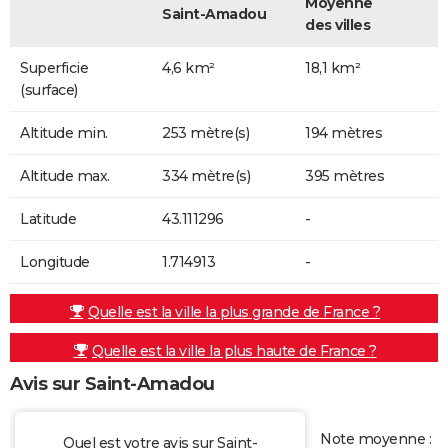
Moyenne
Saint-Amadou
des villes
Superficie
4,6 km²
18,1 km²
(surface)
Altitude min.
253 mètre(s)
194 mètres
Altitude max.
334 mètre(s)
395 mètres
Latitude
43.111296
-
Longitude
1.714913
-
Quelle est la ville la plus grande de France ?
Quelle est la ville la plus haute de France ?
Avis sur Saint-Amadou
Note moyenne :
Quel est votre avis sur Saint-