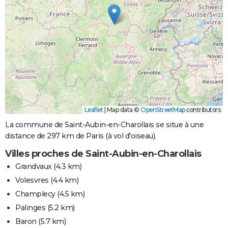
Leaflet
|
Map data ©
OpenStreetMap
contributors
La commune de Saint-Aubin-en-Charollais se situe à une
distance de 297 km de Paris (à vol d'oiseau).
Villes proches de Saint-Aubin-en-Charollais
Grandvaux
(4.3 km)
Volesvres
(4.4 km)
Champlecy
(4.5 km)
Palinges
(5.2 km)
Baron
(5.7 km)