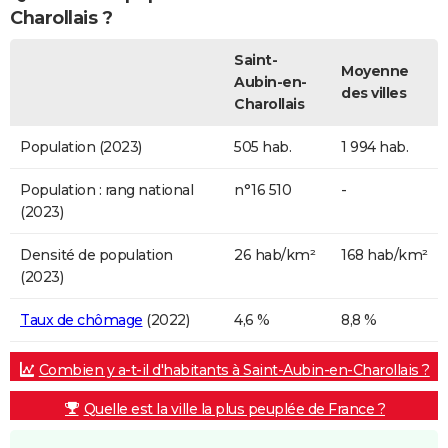
Charollais ?
Saint-
Moyenne
Aubin-en-
des villes
Charollais
Population (2023)
505 hab.
1 994 hab.
Population : rang national
n°16 510
-
(2023)
Densité de population
26 hab/km²
168 hab/km²
(2023)
Taux de chômage
(2022)
4,6 %
8,8 %
Combien y a-t-il d'habitants à Saint-Aubin-en-Charollais ?
Quelle est la ville la plus peuplée de France ?