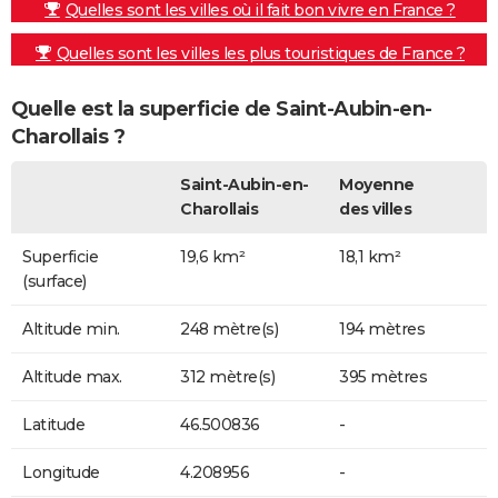
Quelles sont les villes où il fait bon vivre en France ?
Quelles sont les villes les plus touristiques de France ?
Quelle est la superficie de Saint-Aubin-en-
Charollais ?
Saint-Aubin-en-
Moyenne
Charollais
des villes
Superficie
19,6 km²
18,1 km²
(surface)
Altitude min.
248 mètre(s)
194 mètres
Altitude max.
312 mètre(s)
395 mètres
Latitude
46.500836
-
Longitude
4.208956
-