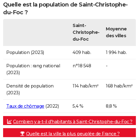
Quelle est la population de Saint-Christophe-
du-Foc ?
Saint-
Moyenne
Christophe-
des villes
du-Foc
Population (2023)
409 hab.
1 994 hab.
Population : rang national
n°18 548
-
(2023)
Densité de population
114 hab/km²
168 hab/km²
(2023)
Taux de chômage
(2022)
5,4 %
8,8 %
Combien y a-t-il d'habitants à Saint-Christophe-du-Foc ?
Quelle est la ville la plus peuplée de France ?