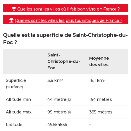
Quelles sont les villes où il fait bon vivre en France ?
Quelles sont les villes les plus touristiques de France ?
Quelle est la superficie de Saint-Christophe-du-
Foc ?
Saint-
Moyenne
Christophe-du-
des villes
Foc
Superficie
3,6 km²
18,1 km²
(surface)
Altitude min.
44 mètre(s)
194 mètres
Altitude max.
99 mètre(s)
395 mètres
Latitude
49.554656
-