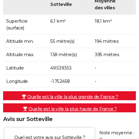
Moyenne
Sotteville
des villes
Superficie
6,1 km²
18,1 km²
(surface)
Altitude min.
55 mètre(s)
194 mètres
Altitude max.
138 mètre(s)
395 mètres
Latitude
49.539353
-
Longitude
-1.752458
-
Quelle est la ville la plus grande de France ?
Quelle est la ville la plus haute de France ?
Avis sur Sotteville
Note moyenne :
Quel est votre avis sur Sotteville ?