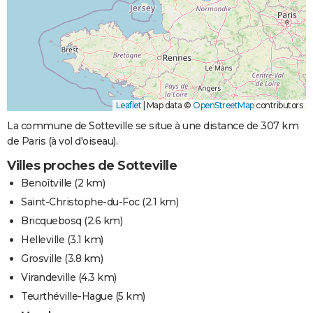
Leaflet
|
Map data ©
OpenStreetMap
contributors
La commune de Sotteville se situe à une distance de 307 km
de Paris (à vol d'oiseau).
Villes proches de Sotteville
Benoîtville
(2 km)
Saint-Christophe-du-Foc
(2.1 km)
Bricquebosq
(2.6 km)
Helleville
(3.1 km)
Grosville
(3.8 km)
Virandeville
(4.3 km)
Teurthéville-Hague
(5 km)