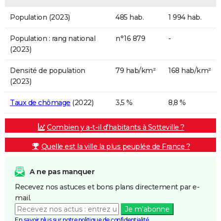
Population (2023)
485 hab.
1 994 hab.
Population : rang national
n°16 879
-
(2023)
Densité de population
79 hab/km²
168 hab/km²
(2023)
Taux de chômage
(2022)
3,5 %
8,8 %
Combien y a-t-il d'habitants à Sotteville ?
Quelle est la ville la plus peuplée de France ?
A ne pas manquer
Recevez nos astuces et bons plans directement par e-
mail.
Je m'abonne
En savoir plus sur notre politique de confidentialité