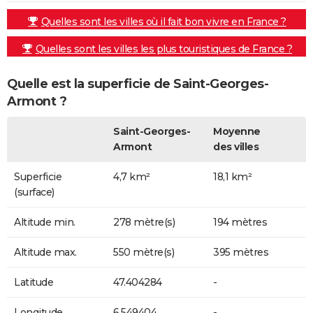
Quelles sont les villes où il fait bon vivre en France ?
Quelles sont les villes les plus touristiques de France ?
Quelle est la superficie de Saint-Georges-
Armont ?
Saint-Georges-
Moyenne
Armont
des villes
Superficie
4,7 km²
18,1 km²
(surface)
Altitude min.
278 mètre(s)
194 mètres
Altitude max.
550 mètre(s)
395 mètres
Latitude
47.404284
-
Longitude
6.549404
-