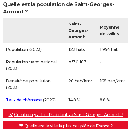
Quelle est la population de Saint-Georges-
Armont ?
Saint-
Moyenne
Georges-
des villes
Armont
Population (2023)
122 hab.
1 994 hab.
Population : rang national
n°30 167
-
(2023)
Densité de population
26 hab/km²
168 hab/km²
(2023)
Taux de chômage
(2022)
14,8 %
8,8 %
Combien y a-t-il d'habitants à Saint-Georges-Armont ?
Quelle est la ville la plus peuplée de France ?