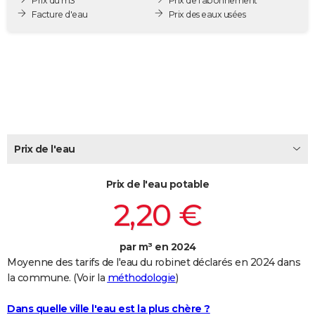
Prix du m3
Prix de l'abonnement
City break
Voyage de noces
Climat
Destinations
Voyage nature
Forum
+
Facture d'eau
Prix des eaux usées
PHOTO
GUIDES D'ACHAT
BONS PLANS
CARTE DE VOEUX
Carte Bonne année
Carte Pâques
Carte de Noël
Carte Saint-Valentin
Carte d'anniversaire
DICTIONNAIRE
Prix de l'eau
Biographies
Expressions
Dictionnaire
Citations
Proverbes
PROGRAMME TV
Prix de l'eau potable
COPAINS D'AVANT
2,20 €
Se connecter
Collèges
Universités
Service militaire
S'inscrire
Lycées
Primaires
Entreprises
Avis de recherche
AVIS DE DÉCÈS
FORUM
par m³ en 2024
Moyenne des tarifs de l'eau du robinet déclarés en 2024 dans
Lifestyle
Sport
Television
Cinema
Bricolage
Culture
Auto
Voyage
la commune. (Voir la
méthodologie
)
Dans quelle ville l'eau est la plus chère ?