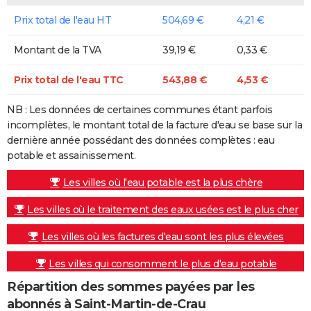
Prix total de l'eau HT
504,69 €
4,21 €
Montant de la TVA
39,19 €
0,33 €
Prix total de l'eau TTC
543,88 €
4,53 €
NB : Les données de certaines communes étant parfois
incomplètes, le montant total de la facture d'eau se base sur la
dernière année possédant des données complètes : eau
potable et assainissement.
Les villes où l'eau potable est la plus chère
Les villes où le traitement des eaux usées est le plus cher
Les villes où les factures d'eau sont les plus élevées
Les villes qui consomment le plus d'eau potable
Répartition des sommes payées par les
abonnés à Saint-Martin-de-Crau