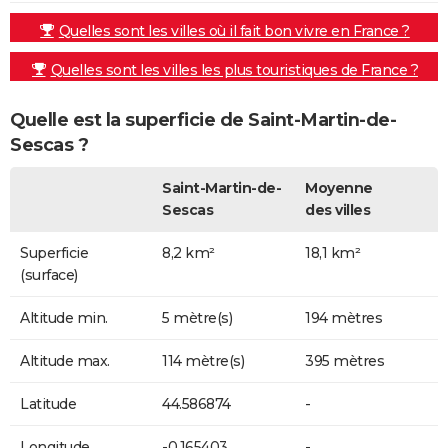
Quelles sont les villes où il fait bon vivre en France ?
Quelles sont les villes les plus touristiques de France ?
Quelle est la superficie de Saint-Martin-de-
Sescas ?
Saint-Martin-de-
Moyenne
Sescas
des villes
Superficie
8,2 km²
18,1 km²
(surface)
Altitude min.
5 mètre(s)
194 mètres
Altitude max.
114 mètre(s)
395 mètres
Latitude
44.586874
-
Longitude
-0.165403
-