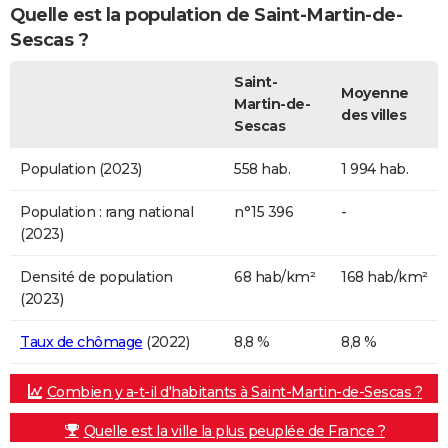
Quelle est la population de Saint-Martin-de-
Sescas ?
Saint-
Moyenne
Martin-de-
des villes
Sescas
Population (2023)
558 hab.
1 994 hab.
Population : rang national
n°15 396
-
(2023)
Densité de population
68 hab/km²
168 hab/km²
(2023)
Taux de chômage
(2022)
8,8 %
8,8 %
Combien y a-t-il d'habitants à Saint-Martin-de-Sescas ?
Quelle est la ville la plus peuplée de France ?