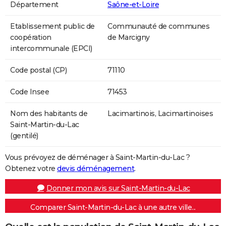
Département
Saône-et-Loire
Etablissement public de
Communauté de communes
coopération
de Marcigny
intercommunale (EPCI)
Code postal (CP)
71110
Code Insee
71453
Nom des habitants de
Lacimartinois, Lacimartinoises
Saint-Martin-du-Lac
(gentilé)
Vous prévoyez de déménager à Saint-Martin-du-Lac ?
Obtenez votre
devis déménagement
.
Donner mon avis sur Saint-Martin-du-Lac
Comparer Saint-Martin-du-Lac à une autre ville...