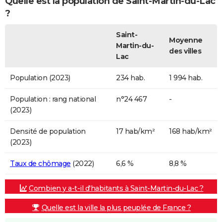
Quelle est la population de Saint-Martin-du-Lac
?
Saint-
Moyenne
Martin-du-
des villes
Lac
Population (2023)
234 hab.
1 994 hab.
Population : rang national
n°24 467
-
(2023)
Densité de population
17 hab/km²
168 hab/km²
(2023)
Taux de chômage
(2022)
6,6 %
8,8 %
Combien y a-t-il d'habitants à Saint-Martin-du-Lac ?
Quelle est la ville la plus peuplée de France ?