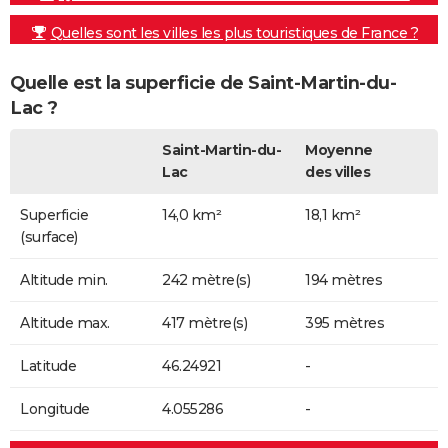
Quelles sont les villes les plus touristiques de France ?
Quelle est la superficie de Saint-Martin-du-
Lac ?
Saint-Martin-du-
Moyenne
Lac
des villes
Superficie
14,0 km²
18,1 km²
(surface)
Altitude min.
242 mètre(s)
194 mètres
Altitude max.
417 mètre(s)
395 mètres
Latitude
46.24921
-
Longitude
4.055286
-