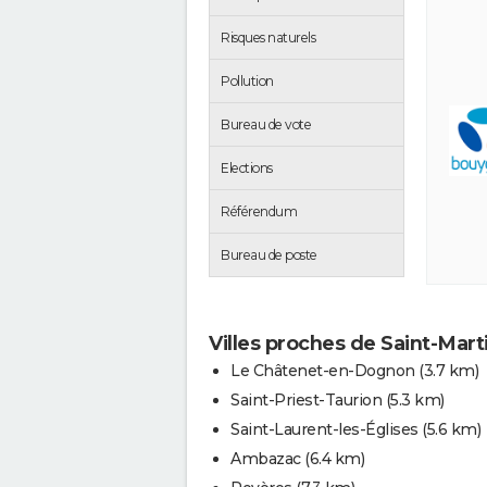
Risques naturels
Pollution
Bureau de vote
Elections
Référendum
Bureau de poste
Villes proches de Saint-Mart
Le Châtenet-en-Dognon
(3.7 km)
Saint-Priest-Taurion
(5.3 km)
Saint-Laurent-les-Églises
(5.6 km)
Ambazac
(6.4 km)