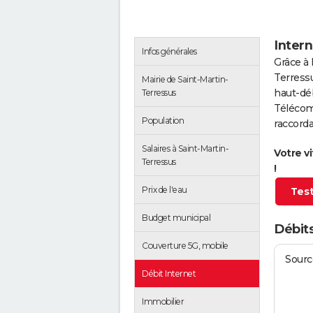
Intern
Infos générales
Grâce à 
Terress
Mairie de Saint-Martin-
haut-déb
Terressus
Télécom
Population
raccorda
Salaires à Saint-Martin-
Votre v
Terressus
!
Prix de l'eau
Test
Budget municipal
Débits
Couverture 5G, mobile
Source
Débit Internet
Immobilier