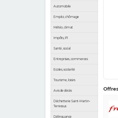
Automobile
Emploi, chômage
Météo, climat
Impôts, IFI
Santé, social
Entreprises, commerces
Ecoles, scolarité
Tourisme, loisirs
Offres
Avis de décès
Déchetterie Saint-Martin-
Terressus
Délinquance