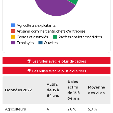
Agriculteurs exploitants
Artisans, commerçants, chefs d'entreprise
Cadres et assimilés
Professions intermédiaires
Employés
Ouvriers
Les villes avec le plus de cadres
Les villes avec le plus d'ouvriers
% des
Actifs
actifs
Moyenne
Données 2022
de 15 à
de 15 à
des villes
64 ans
64 ans
Agriculteurs
4
2,6 %
5,0 %