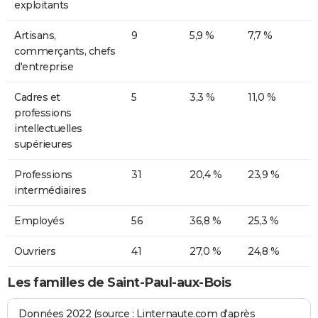
exploitants
Artisans,
9
5,9 %
7,7 %
commerçants, chefs
d'entreprise
Cadres et
5
3,3 %
11,0 %
professions
intellectuelles
supérieures
Professions
31
20,4 %
23,9 %
intermédiaires
Employés
56
36,8 %
25,3 %
Ouvriers
41
27,0 %
24,8 %
Les familles de Saint-Paul-aux-Bois
Données 2022 (source : Linternaute.com d'après