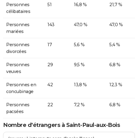
Personnes
51
16,8 %
21,7 %
célibataires
Personnes
143
47,0 %
47,0 %
mariées
Personnes
17
5,6 %
5,4 %
divorcées
Personnes
29
9,5 %
6,8 %
veuves
Personnes en
42
13,8 %
12,3 %
concubinage
Personnes
22
7,2 %
6,8 %
pacsées
Nombre d'étrangers à Saint-Paul-aux-Bois