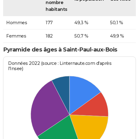
nombre
habitants
Hommes
177
49,3 %
50,1 %
Femmes
182
50,7 %
49,9 %
Pyramide des âges à Saint-Paul-aux-Bois
Données 2022 (source : Linternaute.com d'après
l'Insee)