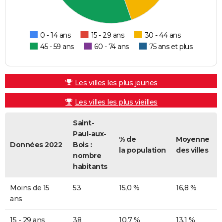
0 - 14 ans
15 - 29 ans
30 - 44 ans
45 - 59 ans
60 - 74 ans
75 ans et plus
Les villes les plus jeunes
Les villes les plus vieilles
Saint-
Paul-aux-
% de
Moyenne
Données 2022
Bois :
la population
des villes
nombre
habitants
Moins de 15
53
15,0 %
16,8 %
ans
15 - 29 ans
38
10,7 %
13,1 %