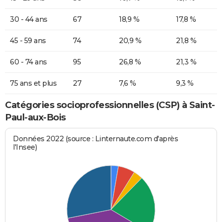
30 - 44 ans
67
18,9 %
17,8 %
45 - 59 ans
74
20,9 %
21,8 %
60 - 74 ans
95
26,8 %
21,3 %
75 ans et plus
27
7,6 %
9,3 %
Catégories socioprofessionnelles (CSP) à Saint-
Paul-aux-Bois
Données 2022 (source : Linternaute.com d'après
l'Insee)