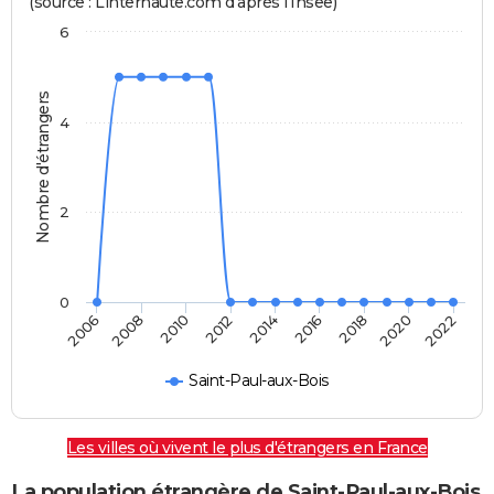
(source : Linternaute.com d'après l'Insee)
6
Nombre d'étrangers
4
2
0
2014
2016
2018
2020
2022
2006
2008
2010
2012
Saint-Paul-aux-Bois
Les villes où vivent le plus d'étrangers en France
La population étrangère de Saint-Paul-aux-Bois