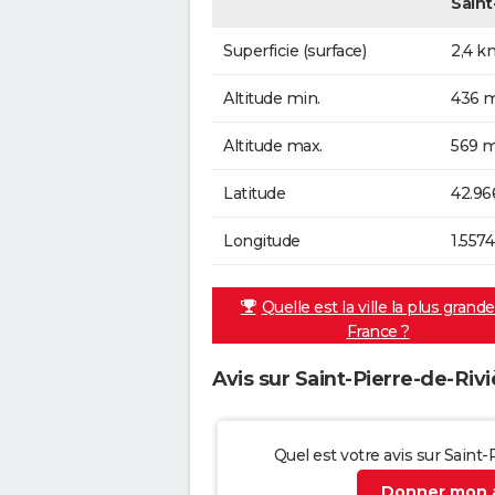
Saint
Superficie (surface)
2,4 k
Altitude min.
436 m
Altitude max.
569 m
Latitude
42.96
Longitude
1.5574
Quelle est la ville la plus grand
France ?
Avis sur Saint-Pierre-de-Rivi
Quel est votre avis sur Saint-
Donner mon a