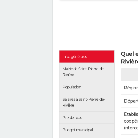
Quel e
Infos générales
Rivièr
Mairie de Saint-Pierre-de-
Rivière
Population
Régio
Salaires à Saint-Pierre-de-
Dépar
Rivière
Etabli
Prix de l'eau
coopér
inter
Budget municipal