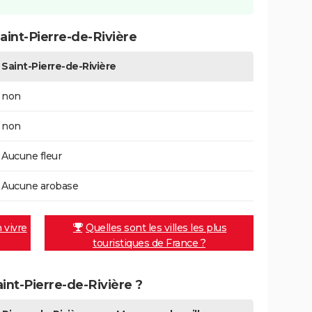
int-Pierre-de-Rivière
Saint-Pierre-de-Rivière
non
non
Aucune fleur
Aucune arobase
n vivre
Quelles sont les villes les plus
touristiques de France ?
aint-Pierre-de-Rivière ?