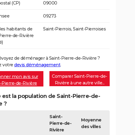
ostal (CP)
09000
Insee
09273
s habitants de
Saint-Pierrois, Saint-Pierroises
Pierre-de-Rivière
é)
évoyez de déménager à Saint-Pierre-de-Rivière ?
 votre
devis déménagement
.
Comparer Saint-Pierre-de-
nner mon avis sur
Rivière à une autre ville...
-Pierre-de-Rivière
 est la population de Saint-Pierre-de-
e ?
Saint-
Moyenne
Pierre-de-
des villes
Rivière