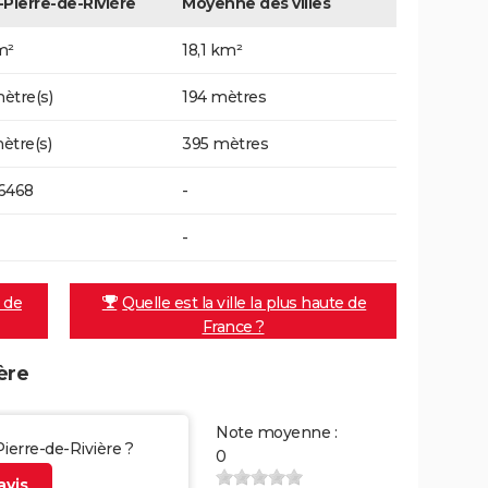
-Pierre-de-Rivière
Moyenne des villes
m²
18,1 km²
ètre(s)
194 mètres
ètre(s)
395 mètres
6468
-
-
e de
Quelle est la ville la plus haute de
France ?
ère
Note moyenne :
Pierre-de-Rivière ?
0
vis