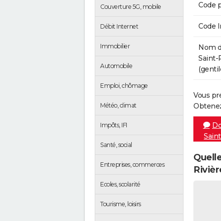
Code p
Couverture 5G, mobile
Code 
Débit Internet
Immobilier
Nom de
Saint-
Automobile
(gentil
Emploi, chômage
Vous pr
Météo, climat
Obtenez
Do
Impôts, IFI
Saint
Santé, social
Quelle
Entreprises, commerces
Rivièr
Ecoles, scolarité
Tourisme, loisirs