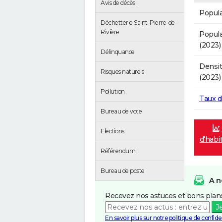
Avis de décès
Popula
Déchetterie Saint-Pierre-de-
Rivière
Popula
(2023)
Délinquance
Densit
Risques naturels
(2023)
Pollution
Taux 
Bureau de vote
Elections
d'habi
Référendum
Bureau de poste
A n
Recevez nos astuces et bons plans
J
En savoir plus sur notre politique de confiden