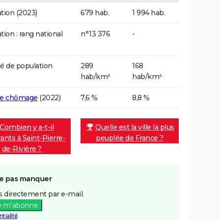
tion (2023)
679 hab.
1 994 hab.
tion : rang national
n°13 376
-
é de population
289
168
hab/km²
hab/km²
de chômage
(2022)
7,6 %
8,8 %
Combien y a-t-il
Quelle est la ville la plus
tants à Saint-Pierre-
peuplée de France ?
de-Rivière ?
e pas manquer
 directement par e-mail.
e m'abonne
tialité