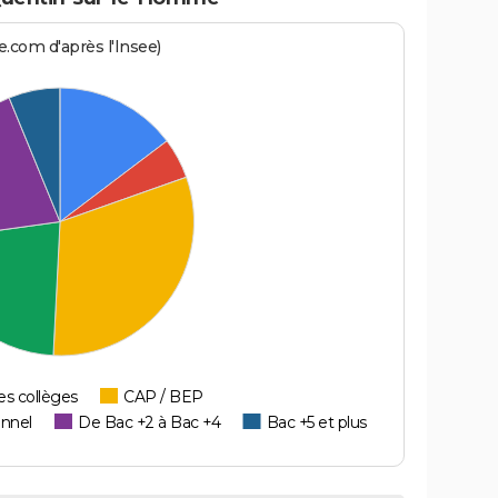
.com d'après l'Insee)
es collèges
CAP / BEP
onnel
De Bac +2 à Bac +4
Bac +5 et plus