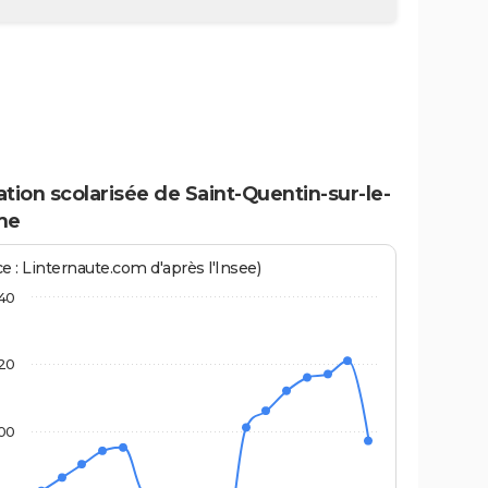
tion scolarisée de Saint-Quentin-sur-le-
me
e : Linternaute.com d'après l'Insee)
40
20
00