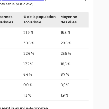
nts est le plus élevé).
sonnes
% de la population
Moyenne
larisées
scolarisée
des villes
21,9 %
15,3 %
30,6 %
29,6 %
22,6 %
25,5 %
17,2 %
18,5 %
6,4 %
8,7 %
0,0 %
0,5 %
1,3 %
1,9 %
-Quentin-sur-le-Homme