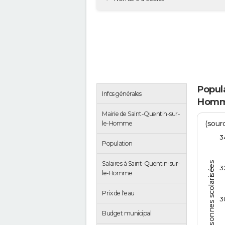
Popula
Infos générales
Hom
Mairie de Saint-Quentin-sur-
(sourc
le-Homme
3
Population
Salaires à Saint-Quentin-sur-
Personnes scolarisées
3
le-Homme
Prix de l'eau
3
Budget municipal