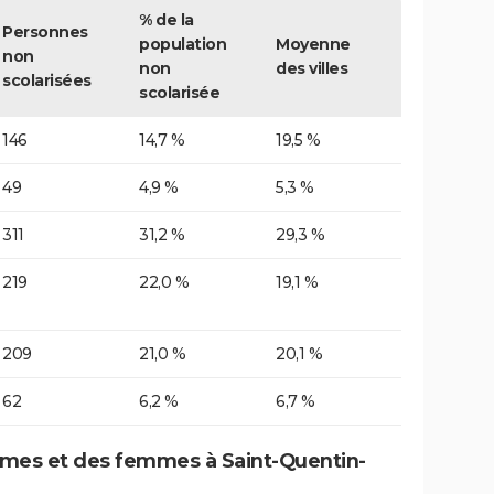
% de la
Personnes
population
Moyenne
non
non
des villes
scolarisées
scolarisée
146
14,7 %
19,5 %
49
4,9 %
5,3 %
311
31,2 %
29,3 %
219
22,0 %
19,1 %
209
21,0 %
20,1 %
62
6,2 %
6,7 %
mes et des femmes à Saint-Quentin-