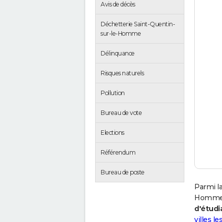
Avis de décès
Déchetterie Saint-Quentin-
sur-le-Homme
Délinquance
Risques naturels
Pollution
Bureau de vote
Elections
Référendum
Bureau de poste
Parmi la
Homme 
d'étudi
villes l