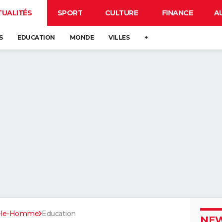
TUALITÉS
SPORT
CULTURE
FINANCE
A
S
EDUCATION
MONDE
VILLES
+
r-le-Homme
Education
NEW