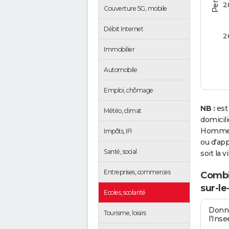
2
Couverture 5G, mobile
Débit Internet
2
Immobilier
Automobile
Emploi, chômage
NB :
est
Météo, climat
domicil
Homme e
Impôts, IFI
ou d'app
Santé, social
soit la v
Entreprises, commerces
Combie
sur-l
Ecoles, scolarité
Donné
Tourisme, loisirs
l'Inse