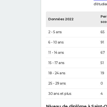
d'étudia
Per
Données 2022
sco
2 - 5 ans
65
6 - 10 ans
91
11 - 14 ans
67
15 - 17 ans
51
18 - 24 ans
19
25 - 29 ans
0
30 ans et plus
4
Niveau de diplôme à Saint