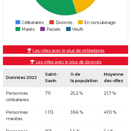
Célibataires
Divorcés
En concubinage
Mariés
Pacsés
Veufs
Les villes avec le plus de célibataires
Les villes avec le plus de divorcés
Saint-
% de
Moyenne
Données 2022
Savin
la population
des villes
Personnes
711
25,3 %
21,7 %
célibataires
Personnes
1 113
39,6 %
47,0 %
mariées