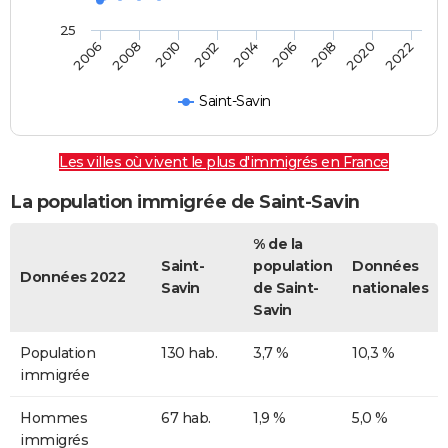
25
2022
2014
2006
2008
2016
2018
2010
2020
2012
Saint-Savin
Les villes où vivent le plus d'immigrés en France
La population immigrée de Saint-Savin
% de la
Saint-
population
Données
Données 2022
Savin
de Saint-
nationales
Savin
Population
130 hab.
3,7 %
10,3 %
immigrée
Hommes
67 hab.
1,9 %
5,0 %
immigrés