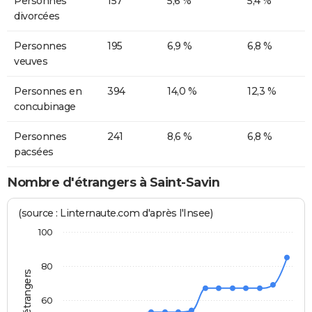
Personnes
157
5,6 %
5,4 %
divorcées
Personnes
195
6,9 %
6,8 %
veuves
Personnes en
394
14,0 %
12,3 %
concubinage
Personnes
241
8,6 %
6,8 %
pacsées
Nombre d'étrangers à Saint-Savin
(source : Linternaute.com d'après l'Insee)
100
80
60