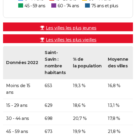
45 - 59 ans
60 - 74 ans
75 ans et plus
Les villes les plus jeunes
Les villes les plus vieilles
Saint-
Savin :
% de
Moyenne
Données 2022
nombre
la population
des villes
habitants
Moins de 15
653
19,3 %
16,8 %
ans
15 - 29 ans
629
18,6 %
13,1 %
30 - 44 ans
698
20,7 %
17,8 %
45 - 59 ans
673
19,9 %
21,8 %