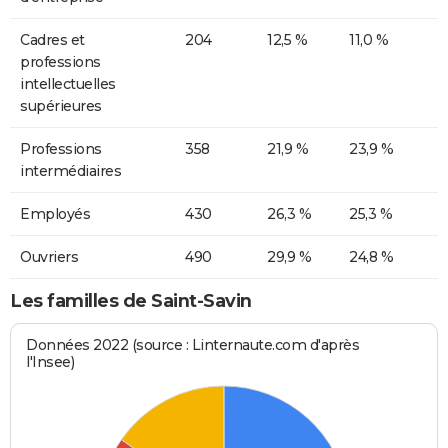
Cadres et
204
12,5 %
11,0 %
professions
intellectuelles
supérieures
Professions
358
21,9 %
23,9 %
intermédiaires
Employés
430
26,3 %
25,3 %
Ouvriers
490
29,9 %
24,8 %
Les familles de Saint-Savin
Données 2022 (source : Linternaute.com d'après
l'Insee)