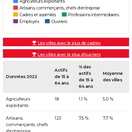
Agriculteurs exploitants
Artisans, commerçants, chefs d'entreprise
Cadres et assimilés
Professions intermédiaires
Employés
Ouvriers
Les villes avec le plus de cadres
Les villes avec le plus d'ouvriers
% des
Actifs
actifs
Moyenne
Données 2022
de 15 à
de 15 à
des villes
64 ans
64 ans
Agriculteurs
18
1,1 %
5,0 %
exploitants
Artisans,
123
7,5 %
7,7 %
commerçants, chefs
d'entreprise