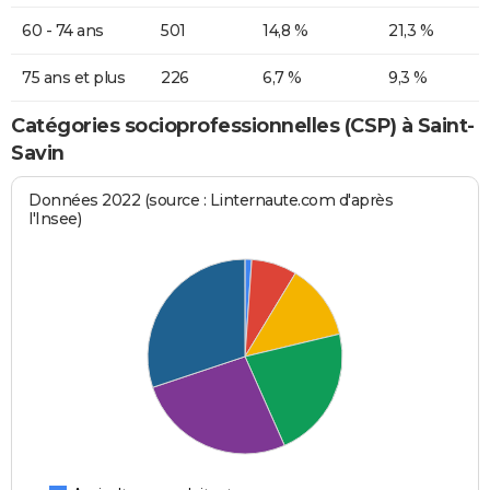
60 - 74 ans
501
14,8 %
21,3 %
75 ans et plus
226
6,7 %
9,3 %
Catégories socioprofessionnelles (CSP) à Saint-
Savin
Données 2022 (source : Linternaute.com d'après
l'Insee)