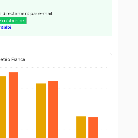
 directement par e-mail.
e m'abonne
tialité
Météo France