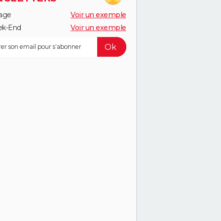
age
Voir un exemple
k-End
Voir un exemple