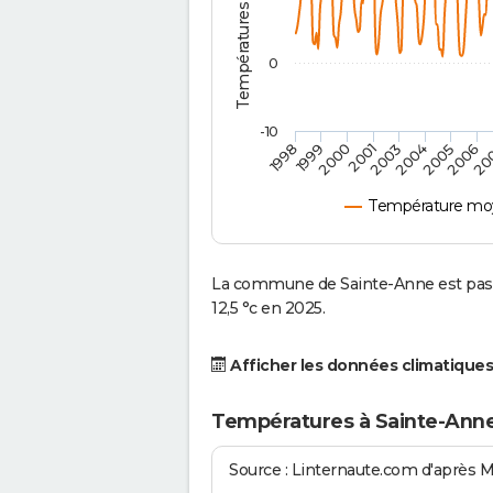
0
-10
2001
2004
1998
2006
2000
2003
2005
1999
20
Température moy
La commune de Sainte-Anne est pass
12,5 °c en 2025.
Afficher les données climatiques
Températures à Sainte-Anne
Source : Linternaute.com d'après 