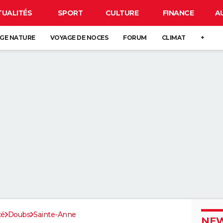
TUALITÉS
SPORT
CULTURE
FINANCE
A
GE NATURE
VOYAGE DE NOCES
FORUM
CLIMAT
+
té
Doubs
Sainte-Anne
NEW