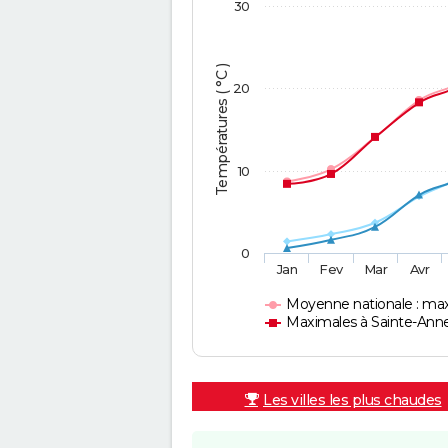
30
Températures ( °C )
20
10
0
Jan
Fev
Mar
Avr
Moyenne nationale : ma
Maximales à Sainte-Ann
Les villes les plus chaudes