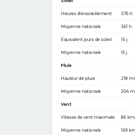
Soleil
Heures d'ensoleillement
376 h
Moyenne nationale
361 h
Equivalent jours de soleil
16 j
Moyenne nationale
15 j
Pluie
Hauteur de pluie
218 
Moyenne nationale
204 
Vent
Vitesse de vent maximale
86 km
Moyenne nationale
169 k