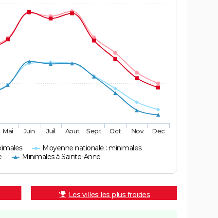
Mai
Juin
Juil
Aout
Sept
Oct
Nov
Dec
ximales
Moyenne nationale : minimales
e
Minimales à Sainte-Anne
Les villes les plus froides