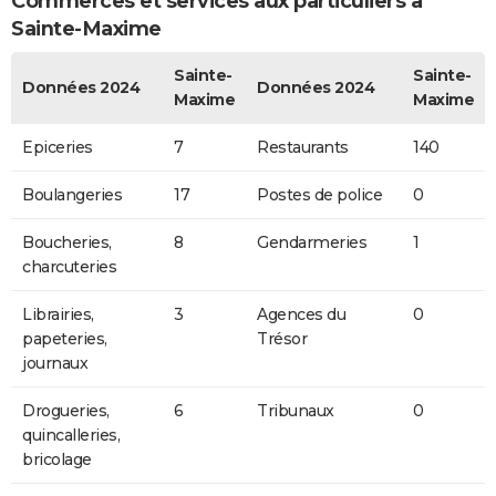
Commerces et services aux particuliers à
Sainte-Maxime
Sainte-
Sainte-
Données 2024
Données 2024
Maxime
Maxime
Epiceries
7
Restaurants
140
Boulangeries
17
Postes de police
0
Boucheries,
8
Gendarmeries
1
charcuteries
Librairies,
3
Agences du
0
papeteries,
Trésor
journaux
Drogueries,
6
Tribunaux
0
quincalleries,
bricolage