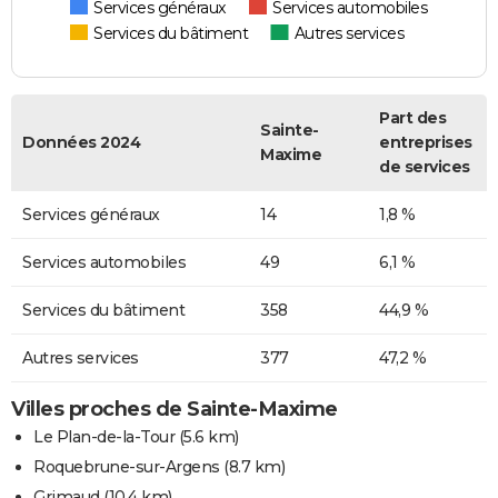
Services généraux
Services automobiles
Services du bâtiment
Autres services
Part des
Sainte-
Données 2024
entreprises
Maxime
de services
Services généraux
14
1,8 %
Services automobiles
49
6,1 %
Services du bâtiment
358
44,9 %
Autres services
377
47,2 %
Villes proches de Sainte-Maxime
Le Plan-de-la-Tour
(5.6 km)
Roquebrune-sur-Argens
(8.7 km)
Grimaud
(10.4 km)