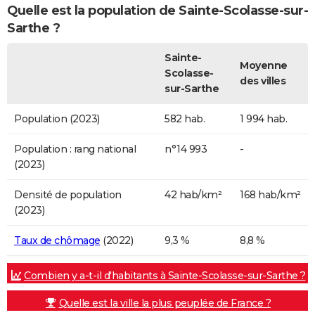
Quelle est la population de Sainte-Scolasse-sur-
Sarthe ?
Sainte-
Moyenne
Scolasse-
des villes
sur-Sarthe
Population (2023)
582 hab.
1 994 hab.
Population : rang national
n°14 993
-
(2023)
Densité de population
42 hab/km²
168 hab/km²
(2023)
Taux de chômage
(2022)
9,3 %
8,8 %
Combien y a-t-il d'habitants à Sainte-Scolasse-sur-Sarthe ?
Quelle est la ville la plus peuplée de France ?