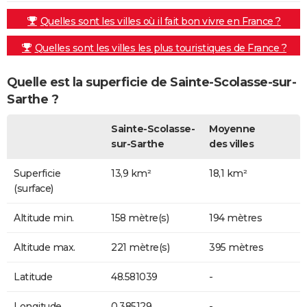
Quelles sont les villes où il fait bon vivre en France ?
Quelles sont les villes les plus touristiques de France ?
Quelle est la superficie de Sainte-Scolasse-sur-
Sarthe ?
Sainte-Scolasse-
Moyenne
sur-Sarthe
des villes
Superficie
13,9 km²
18,1 km²
(surface)
Altitude min.
158 mètre(s)
194 mètres
Altitude max.
221 mètre(s)
395 mètres
Latitude
48.581039
-
Longitude
0.385129
-