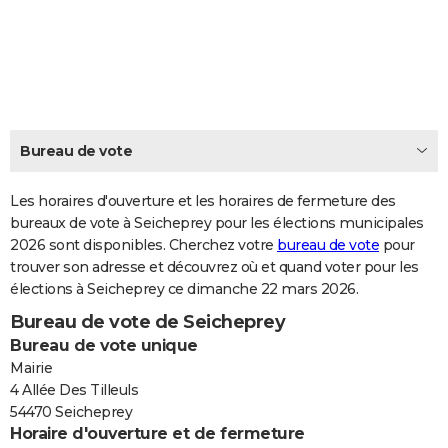
City break
Voyage de noces
Climat
Destinations
Voyage nature
Forum
+
PHOTO
GUIDES D'ACHAT
BONS PLANS
CARTE DE VOEUX
Bureau de vote
Carte Bonne année
Carte Pâques
Carte de Noël
Carte Saint-Valentin
Carte d'anniversaire
DICTIONNAIRE
Les horaires d'ouverture et les horaires de fermeture des
Biographies
Expressions
bureaux de vote à Seicheprey pour les élections municipales
Dictionnaire
Citations
Proverbes
PROGRAMME TV
2026 sont disponibles. Cherchez votre
bureau de vote
pour
trouver son adresse et découvrez où et quand voter pour les
COPAINS D'AVANT
élections à Seicheprey ce dimanche 22 mars 2026.
Se connecter
Collèges
Universités
Service militaire
S'inscrire
Lycées
Primaires
Entreprises
Avis de recherche
AVIS DE DÉCÈS
Bureau de vote de Seicheprey
Bureau de vote unique
FORUM
Mairie
Lifestyle
Sport
Television
Cinema
Bricolage
Culture
Auto
Voyage
4 Allée Des Tilleuls
54470 Seicheprey
Horaire d'ouverture et de fermeture