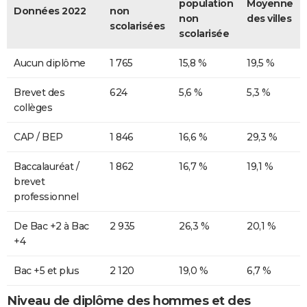
population
Moyenne
Données 2022
non
non
des villes
scolarisées
scolarisée
Aucun diplôme
1 765
15,8 %
19,5 %
Brevet des
624
5,6 %
5,3 %
collèges
CAP / BEP
1 846
16,6 %
29,3 %
Baccalauréat /
1 862
16,7 %
19,1 %
brevet
professionnel
De Bac +2 à Bac
2 935
26,3 %
20,1 %
+4
Bac +5 et plus
2 120
19,0 %
6,7 %
Niveau de diplôme des hommes et des