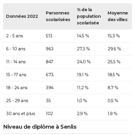
% de la
Personnes
Moyenne
Données 2022
population
scolarisées
des villes
scolarisée
2 - 5 ans
513
14,5 %
15,3 %
6 - 10 ans
963
27,3 %
29,6 %
11 - 14 ans
847
24,0 %
25,5 %
15 - 17 ans
673
19,1 %
18,5 %
18 - 24 ans
394
11,2 %
8,7 %
25 - 29 ans
35
1,0 %
0,5 %
30 ans et plus
102
2,9 %
1,9 %
Niveau de diplôme à Senlis