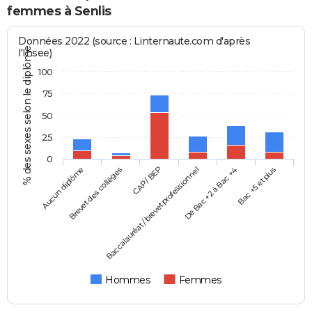
femmes à Senlis
Données 2022 (source : Linternaute.com d'après
% des sexes selon le diplôme
l'Insee)
100
75
50
25
0
Aucun diplôme
Baccalauréat / brevet professionnel
CAP / BEP
Bac +5 et plus
Brevet des collèges
De Bac +2 à Bac +4
Hommes
Femmes