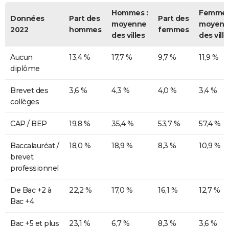
Hommes :
Femmes
Données
Part des
Part des
moyenne
moyenn
2022
hommes
femmes
des villes
des ville
Aucun
13,4 %
17,7 %
9,7 %
11,9 %
diplôme
Brevet des
3,6 %
4,3 %
4,0 %
3,4 %
collèges
CAP / BEP
19,8 %
35,4 %
53,7 %
57,4 %
Baccalauréat /
18,0 %
18,9 %
8,3 %
10,9 %
brevet
professionnel
De Bac +2 à
22,2 %
17,0 %
16,1 %
12,7 %
Bac +4
Bac +5 et plus
23,1 %
6,7 %
8,3 %
3,6 %