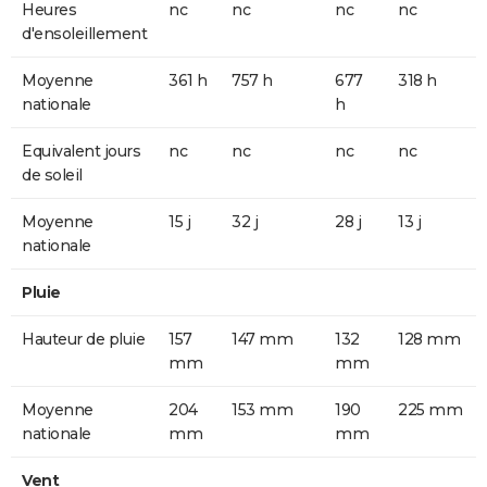
Heures
nc
nc
nc
nc
d'ensoleillement
Moyenne
361 h
757 h
677
318 h
nationale
h
Equivalent jours
nc
nc
nc
nc
de soleil
Moyenne
15 j
32 j
28 j
13 j
nationale
Pluie
Hauteur de pluie
157
147 mm
132
128 mm
mm
mm
Moyenne
204
153 mm
190
225 mm
nationale
mm
mm
Vent