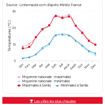
Source : Linternaute.com d'après Météo France
30
Températures ( °C )
20
10
0
Fev
Nov
Jan
Mar
Avr
Mai
Juin
Juil
Aout
Sept
Oct
Dec
Moyenne nationale : maximales
Moyenne nationale : minimales
Maximales à Senlis
Minimales à Senlis
Les villes les plus chaudes