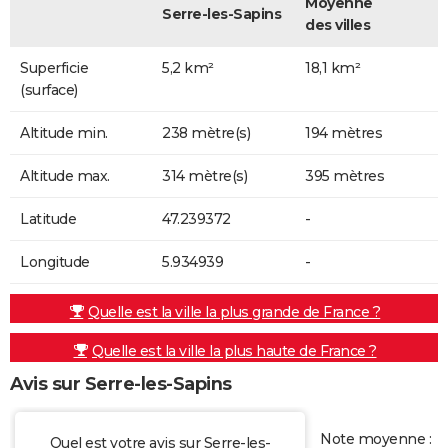
Moyenne
Serre-les-Sapins
des villes
Superficie
5,2 km²
18,1 km²
(surface)
Altitude min.
238 mètre(s)
194 mètres
Altitude max.
314 mètre(s)
395 mètres
Latitude
47.239372
-
Longitude
5.934939
-
Quelle est la ville la plus grande de France ?
Quelle est la ville la plus haute de France ?
Avis sur Serre-les-Sapins
Note moyenne :
Quel est votre avis sur Serre-les-