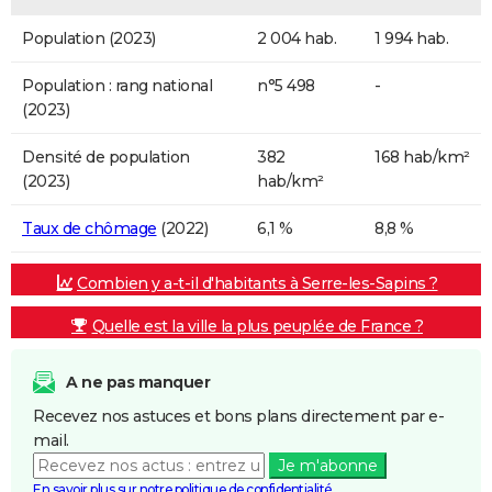
Population (2023)
2 004 hab.
1 994 hab.
Population : rang national
n°5 498
-
(2023)
Densité de population
382
168 hab/km²
(2023)
hab/km²
Taux de chômage
(2022)
6,1 %
8,8 %
Combien y a-t-il d'habitants à Serre-les-Sapins ?
Quelle est la ville la plus peuplée de France ?
A ne pas manquer
Recevez nos astuces et bons plans directement par e-
mail.
Je m'abonne
En savoir plus sur notre politique de confidentialité