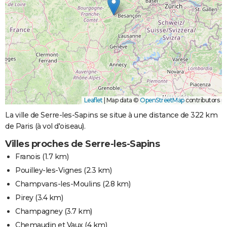
Leaflet
|
Map data ©
OpenStreetMap
contributors
La ville de Serre-les-Sapins se situe à une distance de 322 km
de Paris (à vol d'oiseau).
Villes proches de Serre-les-Sapins
Franois
(1.7 km)
Pouilley-les-Vignes
(2.3 km)
Champvans-les-Moulins
(2.8 km)
Pirey
(3.4 km)
Champagney
(3.7 km)
Chemaudin et Vaux
(4 km)