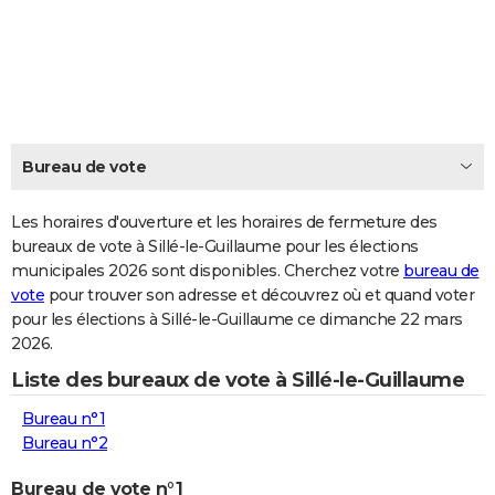
City break
Voyage de noces
Climat
Destinations
Voyage nature
Forum
+
PHOTO
GUIDES D'ACHAT
BONS PLANS
CARTE DE VOEUX
Bureau de vote
Carte Bonne année
Carte Pâques
Carte de Noël
Carte Saint-Valentin
Carte d'anniversaire
DICTIONNAIRE
Les horaires d'ouverture et les horaires de fermeture des
Biographies
Expressions
bureaux de vote à Sillé-le-Guillaume pour les élections
Dictionnaire
Citations
Proverbes
PROGRAMME TV
municipales 2026 sont disponibles. Cherchez votre
bureau de
vote
pour trouver son adresse et découvrez où et quand voter
COPAINS D'AVANT
pour les élections à Sillé-le-Guillaume ce dimanche 22 mars
Se connecter
Collèges
Universités
Service militaire
S'inscrire
Lycées
Primaires
Entreprises
Avis de recherche
AVIS DE DÉCÈS
2026.
Liste des bureaux de vote à Sillé-le-Guillaume
FORUM
Bureau n°1
Lifestyle
Sport
Television
Cinema
Bricolage
Culture
Auto
Voyage
Bureau n°2
Bureau de vote n°1